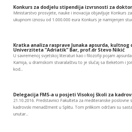
Konkurs za dodjelu stipendija izvrsnosti za doktor
Ministarstvo prosvjete, nauke i inovacija objavljuje Konkurs za 
ukupnom iznosu od 1.000.000 eura Konkurs je namijenjen studen
Kratka analiza rasprave Junaka apsurda, kultnog 
Univerziteta “Adriatik” Bar, prof.dr Stevo Nikić
U savremenoj svjetskoj literaturi kao i filozofiji pojam apsu
Kamija, u dramskom stvaralaštvu to je slučaj sa Beketom i Jon
kod...
Delegacija FMS-a u posjeti Visokoj školi za kadr
21.10.2016. Predstavnici Fakulteta za mediteranske poslovne stud
kadrovski menadžment u Splitu. Tom prilikom održani su sasta
unutar...