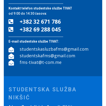
Kontakt telefon studentske službe TIVAT
od 9:00 do 14:30 časova:
+382 32 671 786

+382 69 288 045

E-mail studentske službe TIVAT:
studentskasluzbafms@gmail.com

studentskafms@gmail.com

fms-tivat@t-com.me

STUDENTSKA SLUŽBA
NIKŠIĆ