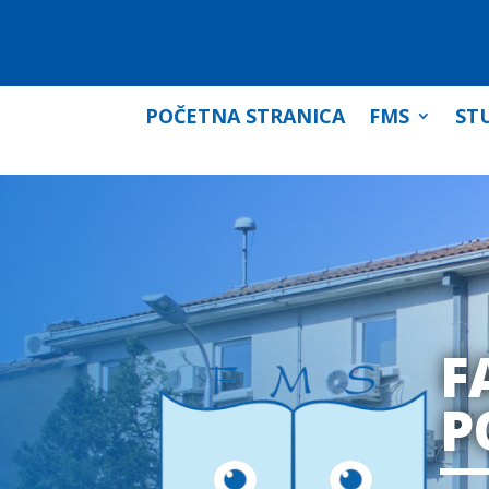
POČETNA STRANICA
FMS
STU
F
P