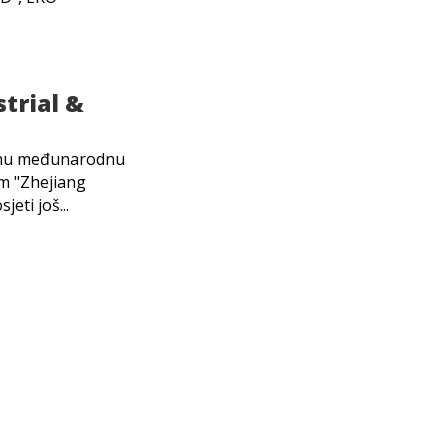
trial &
ješnu međunarodnu
om "Zhejiang
eti još...