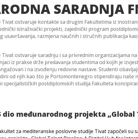
RODNA SARADNJA FM
 Tivat ostvaruje kontakte sa drugim Fakultetima iz inostrans
dnički istraživački projekti, zajednički program postdiploms
usavršavanja, razmjena naučnih i stručnih publikacija kao i
e Tivat ostvaruje saradnju i sa privrednim organizacijama 
njaci iz prakse drže predavanja studentima od kojih je izvje
angažovan i na izvođenju redovne nastave. Studenti obavljaj
ini od njih kao što je Portomontenegro stipendiraju naše n
ami specijalističkih postdiplomskih studija Fakulteta koncip
S dio međunarodnog projekta „Global 
Fakultet za mediteranske poslovne studije Tivat započeli su 