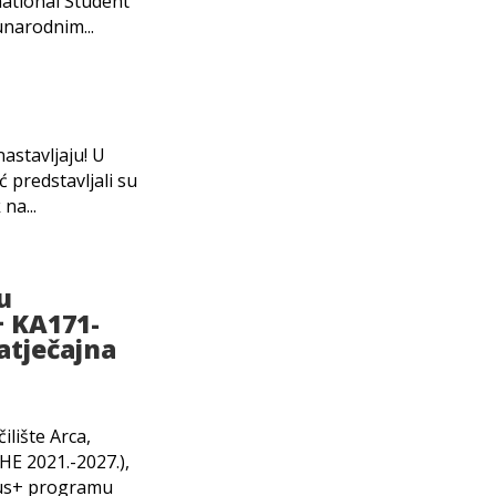
national Student
narodnim...
astavljaju! U
ć predstavljali su
na...
u
+ KA171-
atječajna
ilište Arca,
E 2021.-2027.),
mus+ programu