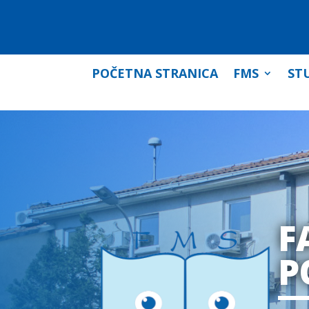
POČETNA STRANICA
FMS
STU
F
P