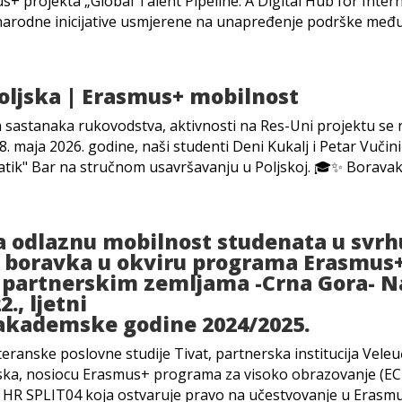
us+ projekta „Global Talent Pipeline: A Digital Hub for Inter
arodne inicijative usmjerene na unapređenje podrške među
oljska | Erasmus+ mobilnost
 sastanaka rukovodstva, aktivnosti na Res-Uni projektu se n
8. maja 2026. godine, naši studenti Deni Kukalj i Petar Vučini
atik" Bar na stručnom usavršavanju u Poljskoj. 🎓✨ ​Boravak 
a odlaznu mobilnost studenata u svrh
g boravka u okviru programa Erasmus
 partnerskim zemljama -Crna Gora- N
., ljetni
akademske godine 2024/2025.
eranske poslovne studije Tivat, partnerska institucija Veleuč
ska, nosiocu Erasmus+ programa za visoko obrazovanje (ECH
 HR SPLIT04 koja ostvaruje pravo na učestvovanje u Eras