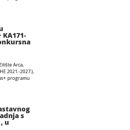
u
+ KA171-
Konkursna
ilište Arca,
E 2021.-2027.),
mus+ programu
nastavnog
adnja s
, u