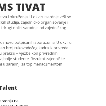
S TIVAT
tva i okruženja. U okviru sardnje vrši se
kih studija, zajedničko organizovanje i
 drugi oblici saradnje od zajedničkog
na osnovu potpisanih sporazuma. U okviru
stan broj rukovodećeg kadra iz privrede
u praksu – vježbe kod privrednih
ajbolje studente. Rezultat zajedničke
irani u saradnji sa top menadžmentom
Talent
saradnju na