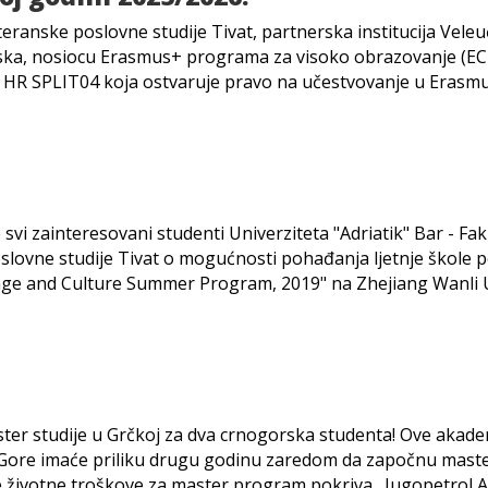
eranske poslovne studije Tivat, partnerska institucija Veleuč
ska, nosiocu Erasmus+ programa za visoko obrazovanje (ECH
 HR SPLIT04 koja ostvaruje pravo na učestvovanje u Eras
svi zainteresovani studenti Univerziteta "Adriatik" Bar - Fak
lovne studije Tivat o mogućnosti pohađanja ljetnje škole 
ge and Culture Summer Program, 2019" na Zhejiang Wanli 
ster studije u Grčkoj za dva crnogorska studenta! Ove akad
e Gore imaće priliku drugu godinu zaredom da započnu mast
e životne troškove za master program pokriva „Jugopetrol 