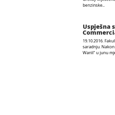
benzinske...
Uspješna s
Commercia
19.10.2016. Faku
saradnju. Nakon 
Wanli" u junu mje