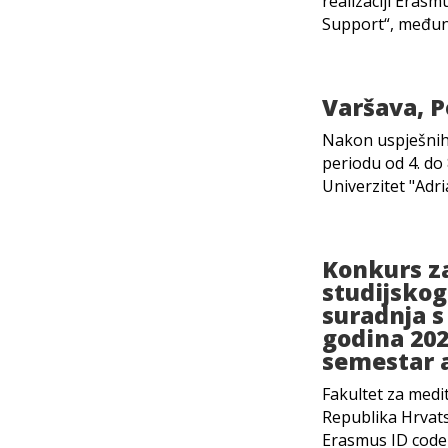
realizaciji Erasm
Support“, međun
Varšava, P
​Nakon uspješnih
periodu od 4. do 
Univerzitet "Adri
Konkurs z
studijsko
suradnja s
godina 2022
semestar 
Fakultet za medit
Republika Hrvat
Erasmus ID code