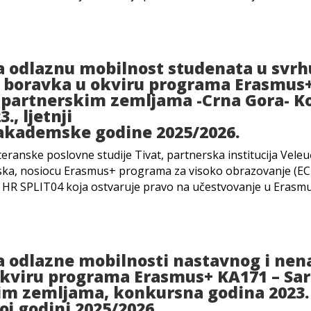
a odlaznu mobilnost studenata u svrh
g boravka u okviru programa Erasmus
s partnerskim zemljama -Crna Gora- 
., ljetnji
akademske godine 2025/2026.
eranske poslovne studije Tivat, partnerska institucija Veleuč
ska, nosiocu Erasmus+ programa za visoko obrazovanje (ECH
 HR SPLIT04 koja ostvaruje pravo na učestvovanje u Eras
a odlazne mobilnosti nastavnog i ne
okviru programa Erasmus+ KA171 – Sar
im zemljama, konkursna godina 2023. 
j godini 2025/2026.