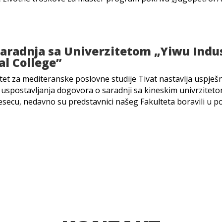
aradnja sa Univerzitetom „Yiwu Indus
l College”
ltet za mediteranske poslovne studije Tivat nastavlja usp
uspostavljanja dogovora o saradnji sa kineskim univrzitet
secu, nedavno su predstavnici našeg Fakulteta boravili u posj