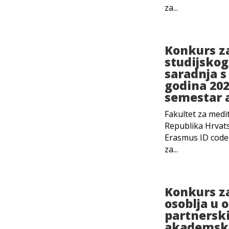
za...
Konkurs z
studijsko
saradnja 
godina 2023
semestar 
Fakultet za medit
Republika Hrvat
Erasmus ID code
za...
Konkurs z
osoblja u 
partnersk
akademsko