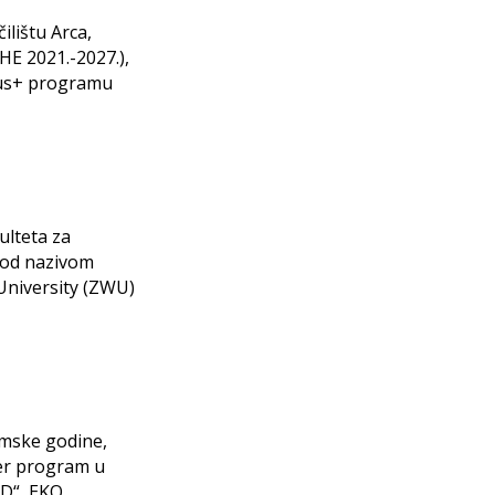
ilištu Arca,
E 2021.-2027.),
mus+ programu
ulteta za
pod nazivom
University (ZWU)
emske godine,
er program u
AD“, EKO