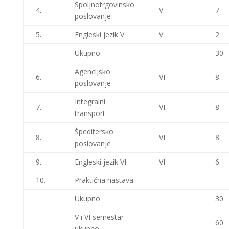
Spoljnotrgovinsko
4.
V
7
poslovanje
5.
Engleski jezik V
V
2
Ukupno
30
Agencijsko
6.
VI
8
poslovanje
Integralni
7.
VI
8
transport
Špeditersko
8.
VI
8
poslovanje
9.
Engleski jezik VI
VI
6
10.
Praktična nastava
Ukupno
30
V i VI semestar
60
ukupno