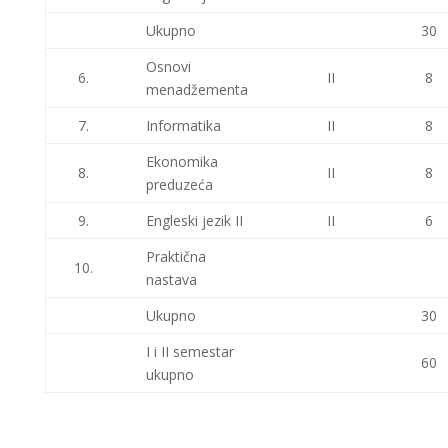
Ukupno
30
Osnovi
6.
II
8
menadžementa
7.
Informatika
II
8
Ekonomika
8.
II
8
preduzeća
9.
Engleski jezik II
II
6
Praktična
10.
nastava
Ukupno
30
I i II semestar
60
ukupno