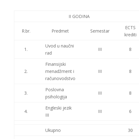
II GODINA
ECTS
R.br.
Predmet
Semestar
krediti
Uvod u naučni
1.
III
8
rad
Finansijski
2.
menadžment i
III
8
računovodstvo
Poslovna
3.
III
8
psihologija
Engleski jezik
4.
III
6
III
Ukupno
30