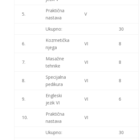
Praktična
5.
V
nastava
Ukupno:
30
Kozmetička
6.
VI
8
njega
Masažne
7.
VI
8
tehnike
Specijalna
8.
VI
8
pedikura
Engleski
9.
VI
6
jezik VI
Praktična
10.
VI
nastava
Ukupno:
30