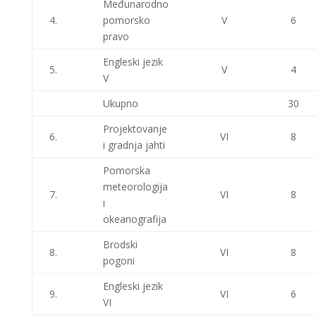
Međunarodno
4.
pomorsko
V
6
pravo
Engleski jezik
5.
V
4
V
Ukupno
30
Projektovanje
6.
VI
8
i gradnja jahti
Pomorska
meteorologija
7.
VI
8
i
okeanografija
Brodski
8.
VI
8
pogoni
Engleski jezik
9.
VI
6
VI