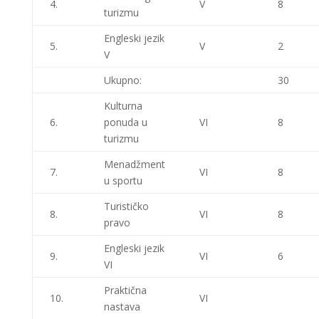
4.
V
8
turizmu
Engleski jezik
5.
V
2
V
Ukupno:
30
Kulturna
6.
ponuda u
VI
8
turizmu
Menadžment
7.
VI
8
u sportu
Turističko
8.
VI
8
pravo
Engleski jezik
9.
VI
6
VI
Praktična
10.
VI
nastava