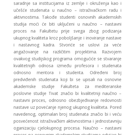
saradnje sa institucijama iz zemlje i okruženja kao i
učešće studenata u naučno – istraživačkom radu i
aktivnostima. Takođe studenti osnovnih akademskih
studija moći će biti uključeni u naučno – nastavni
proces na Fakultetu prije svega zbog podizanja
ukupnog kvaliteta kroz poboljšanje i inoviranje nastave
i nastavnog kadra. Stvoriće se uslovi za veće
angažovanje na različitim projektima. Razvojem
ovakvog studijskog programa omogućiće se stvaranje
kvalitetnijih odnosa između profesora i studenata
odnosno mentora i studenta. Određeni broj
predviđenih studenata koji bi se upisali na osnovne
akademske studije Fakulteta za mediteranske
poslovne studije Tivat značio bi kvalitetniji naučno –
nastavni proces, odnosno obezbjeđivanje redovnosti
nastave uz povećanje njenog ukupnog kvaliteta. Pored
navedenog, optimalan broj studenata značio bi i veću
posvećenost istraživačkim aktivnostima i jednostavniju
oganizaciju cjelokupnog procesa. Naučno – nastavni
proces na osnovnim akademskim studijama odvijao bi