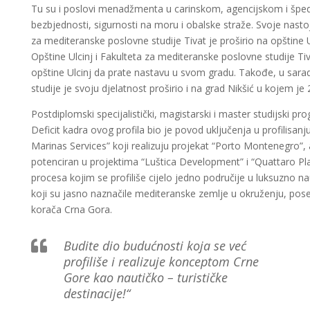
Tu su i poslovi menadžmenta u carinskom, agencijskom i špedi
bezbjednosti, sigurnosti na moru i obalske straže. Svoje nastoj
za mediteranske poslovne studije Tivat je proširio na opštine
Opštine Ulcinj i Fakulteta za mediteranske poslovne studije Ti
opštine Ulcinj da prate nastavu u svom gradu. Takođe, u sa
studije je svoju djelatnost proširio i na grad Nikšić u kojem je
Postdiplomski specijalistički, magistarski i master studijski 
Deficit kadra ovog profila bio je povod uključenja u profilisan
Marinas Services” koji realizuju projekat “Porto Montenegro”, 
potenciran u projektima “Luštica Development” i “Quattaro Plav
procesa kojim se profiliše cijelo jedno područije u luksuzno na
koji su jasno naznačile mediteranske zemlje u okruženju, pose
korača Crna Gora.
Budite dio budućnosti koja se već

profiliše i realizuje konceptom Crne
Gore kao nautičko – turističke
destinacije!“