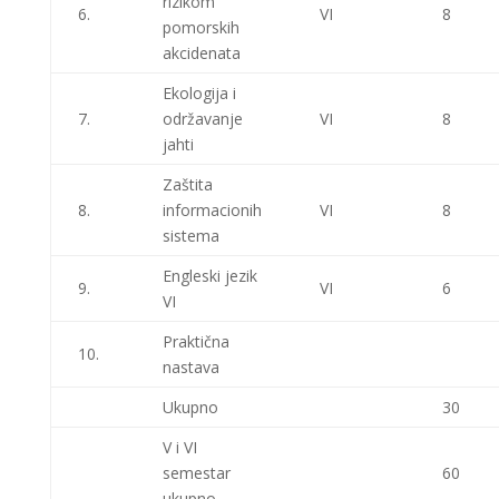
rizikom
6.
VI
8
pomorskih
akcidenata
Ekologija i
7.
održavanje
VI
8
jahti
Zaštita
8.
informacionih
VI
8
sistema
Engleski jezik
9.
VI
6
VI
Praktična
10.
nastava
Ukupno
30
V i VI
semestar
60
ukupno