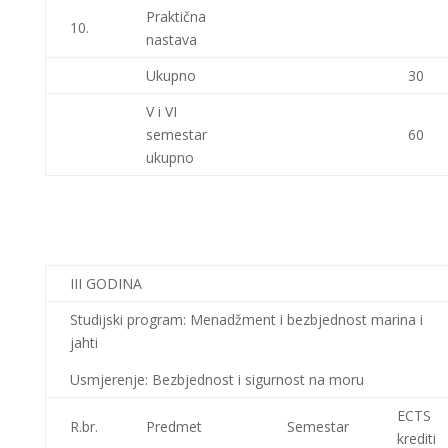
Praktična
10.
nastava
Ukupno
30
V i VI
semestar
60
ukupno
III GODINA
Studijski program: Menadžment i bezbjednost marina i
jahti
Usmjerenje: Bezbjednost i sigurnost na moru
ECTS
R.br.
Predmet
Semestar
krediti