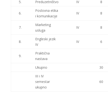
5.
Preduzetništvo
IV
8
Poslovna etika
6.
IV
8
i komunikacije
Marketing
7.
IV
8
usluga
Engleski jezik
8.
IV
6
IV
Praktična
9.
nastava
Ukupno
30
III i IV
semestar
60
ukupno