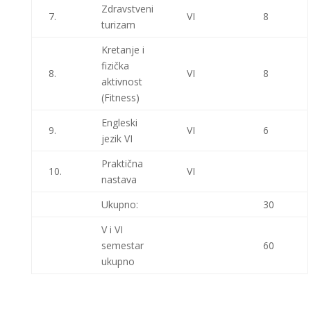
Zdravstveni
7.
VI
8
turizam
Kretanje i
fizička
8.
VI
8
aktivnost
(Fitness)
Engleski
9.
VI
6
jezik VI
Praktična
10.
VI
nastava
Ukupno:
30
V i VI
semestar
60
ukupno