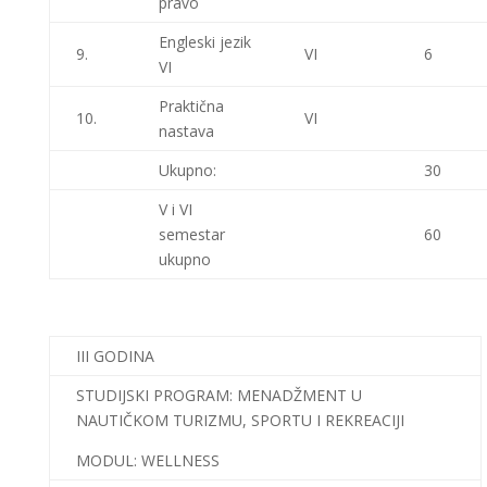
pravo
Engleski jezik
9.
VI
6
VI
Praktična
10.
VI
nastava
Ukupno:
30
V i VI
semestar
60
ukupno
III GODINA
STUDIJSKI PROGRAM: MENADŽMENT U
NAUTIČKOM TURIZMU, SPORTU I REKREACIJI
MODUL: WELLNESS