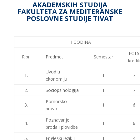
AKADEMSKIH STUDIJA
FAKULTETA ZA MEDITERANSKE
POSLOVNE STUDIJE TIVAT
I GODINA
ECTS
R.br.
Predmet
Semestar
kredit
Uvod u
1.
I
7
ekonomiju
2.
Sociopsihologija
I
7
Pomorsko
3.
I
6
pravo
Poznavanje
4.
I
6
broda i plovidbe
5.
Engleski jezik I
I
4