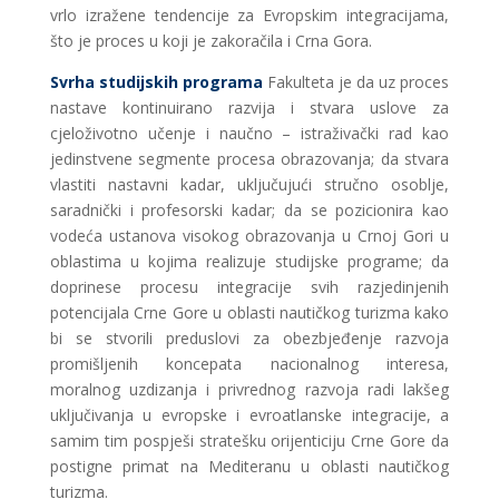
vrlo izražene tendencije za Evropskim integracijama,
što je proces u koji je zakoračila i Crna Gora.
Svrha studijskih programa
Fakulteta je da uz proces
nastave kontinuirano razvija i stvara uslove za
cjeloživotno učenje i naučno – istraživački rad kao
jedinstvene segmente procesa obrazovanja; da stvara
vlastiti nastavni kadar, uključujući stručno osoblje,
saradnički i profesorski kadar; da se pozicionira kao
vodeća ustanova visokog obrazovanja u Crnoj Gori u
oblastima u kojima realizuje studijske programe; da
doprinese procesu integracije svih razjedinjenih
potencijala Crne Gore u oblasti nautičkog turizma kako
bi se stvorili preduslovi za obezbjeđenje razvoja
promišljenih koncepata nacionalnog interesa,
moralnog uzdizanja i privrednog razvoja radi lakšeg
uključivanja u evropske i evroatlanske integracije, a
samim tim pospješi stratešku orijenticiju Crne Gore da
postigne primat na Mediteranu u oblasti nautičkog
turizma.