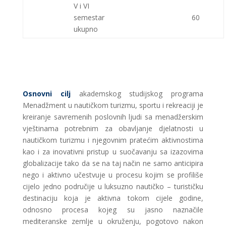
V i VI
semestar
60
ukupno
Osnovni cilj
akademskog studijskog programa
Menadžment u nautičkom turizmu, sportu i rekreaciji je
kreiranje savremenih poslovnih ljudi sa menadžerskim
vještinama potrebnim za obavljanje djelatnosti u
nautičkom turizmu i njegovnim pratećim aktivnostima
kao i za inovativni pristup u suočavanju sa izazovima
globalizacije tako da se na taj način ne samo anticipira
nego i aktivno učestvuje u procesu kojim se profiliše
cijelo jedno područije u luksuzno nautičko – turističku
destinaciju koja je aktivna tokom cijele godine,
odnosno procesa kojeg su jasno naznačile
mediteranske zemlje u okruženju, pogotovo nakon