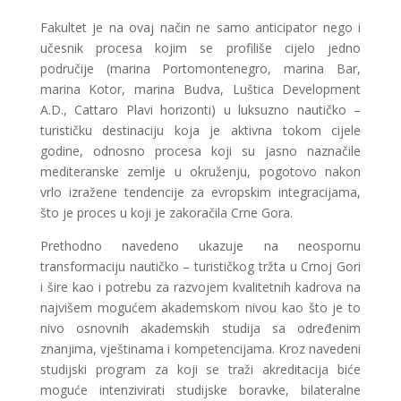
Fakultet je na ovaj način ne samo anticipator nego i
učesnik procesa kojim se profiliše cijelo jedno
područije (marina Portomontenegro, marina Bar,
marina Kotor, marina Budva, Luštica Development
A.D., Cattaro Plavi horizonti) u luksuzno nautičko –
turističku destinaciju koja je aktivna tokom cijele
godine, odnosno procesa koji su jasno naznačile
mediteranske zemlje u okruženju, pogotovo nakon
vrlo izražene tendencije za evropskim integracijama,
što je proces u koji je zakoračila Crne Gora.
Prethodno navedeno ukazuje na neospornu
transformaciju nautičko – turističkog tržta u Crnoj Gori
i šire kao i potrebu za razvojem kvalitetnih kadrova na
najvišem mogućem akademskom nivou kao što je to
nivo osnovnih akademskih studija sa određenim
znanjima, vještinama i kompetencijama. Kroz navedeni
studijski program za koji se traži akreditacija biće
moguće intenzivirati studijske boravke, bilateralne