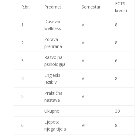
ECTS
R.br.
Predmet
Semestar
krediti
Duševni
1.
V
8
wellness
Zdrava
2.
V
8
prehrana
Razvojna
3.
V
6
psihologija
Engleski
4.
V
8
jezik V
Praktična
5.
V
nastava
Ukupno:
30
Ljepota i
6.
VI
8
njega tijela