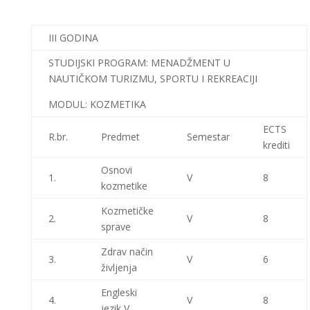
III GODINA
STUDIJSKI PROGRAM: MENADŽMENT U
NAUTIČKOM TURIZMU, SPORTU I REKREACIJI
MODUL: KOZMETIKA
ECTS
R.br.
Predmet
Semestar
krediti
Osnovi
1.
V
8
kozmetike
Kozmetičke
2.
V
8
sprave
Zdrav način
3.
V
6
življenja
Engleski
4.
V
8
jezik V