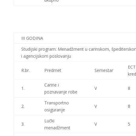
III GODINA
Studijski program: Menadžment u carinskom, špeditersko
i agencijskom poslovanju
ECT
R.br.
Predmet
Semestar
kred
Carine i
1.
V
8
poznavanje robe
Transportno
2.
V
8
osiguranje
Lučki
3.
V
5
menadžment