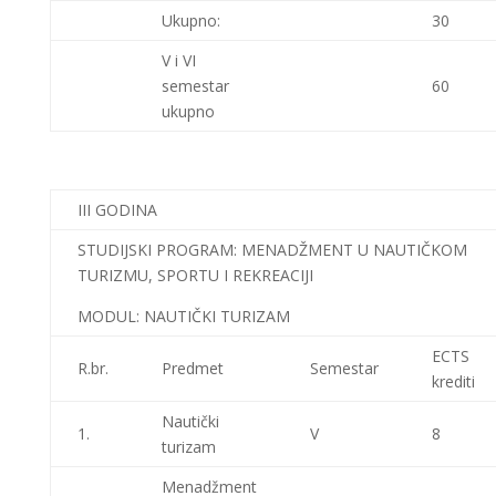
Ukupno:
30
V i VI
semestar
60
ukupno
III GODINA
STUDIJSKI PROGRAM: MENADŽMENT U NAUTIČKOM
TURIZMU, SPORTU I REKREACIJI
MODUL: NAUTIČKI TURIZAM
ECTS
R.br.
Predmet
Semestar
krediti
Nautički
1.
V
8
turizam
Menadžment