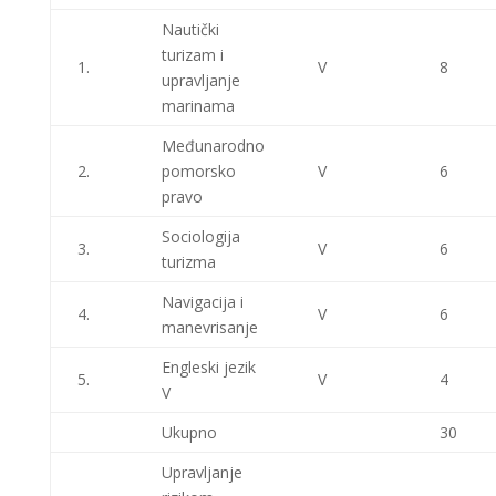
Nautički
turizam i
1.
V
8
upravljanje
marinama
Međunarodno
2.
pomorsko
V
6
pravo
Sociologija
3.
V
6
turizma
Navigacija i
4.
V
6
manevrisanje
Engleski jezik
5.
V
4
V
Ukupno
30
Upravljanje