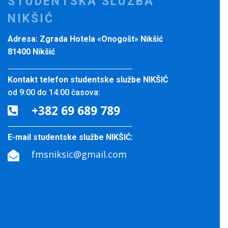
STUDENTSKA SLUŽBA
NIKŠIĆ
Adresa: Zgrada Hotela «Onogošt» Nikšić
81400 Nikšić
Kontakt telefon studentske službe NIKŠIĆ
od 9:00 do 14:00 časova:
+382 69 689 789

E-mail studentske službe NIKŠIĆ:
fmsniksic@gmail.com
