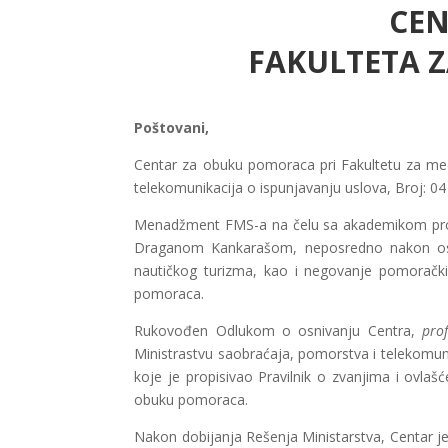
CEN
FAKULTETA Z
Poštovani,
Centar za obuku pomoraca pri Fakultetu za med
telekomunikacija o ispunjavanju uslova, Broj: 04
Menadžment FMS-a na čelu sa akademikom pro
Draganom Kankarašom, neposredno nakon osniv
nautičkog turizma, kao i negovanje pomorački
pomoraca.
Rukovođen Odlukom o osnivanju Centra,
prof
Ministrastvu saobraćaja, pomorstva i telekomuni
koje je propisivao Pravilnik o zvanjima i ovl
obuku pomoraca.
Nakon dobijanja Rešenja Ministarstva, Centar j