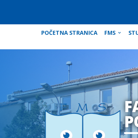
POČETNA STRANICA
FMS
STU
F
P