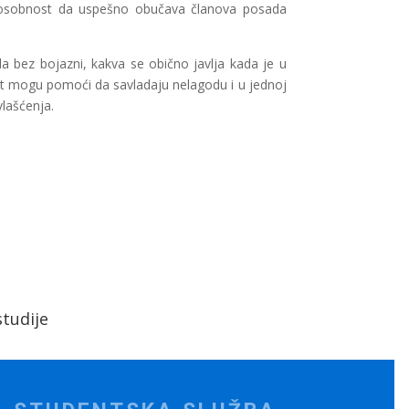
 sposobnost da uspešno obučava članova posada
 da bez bojazni, kakva se obično javlja kada je u
nost mogu pomoći da savladaju nelagodu i u jednoj
vlašćenja.
tudije