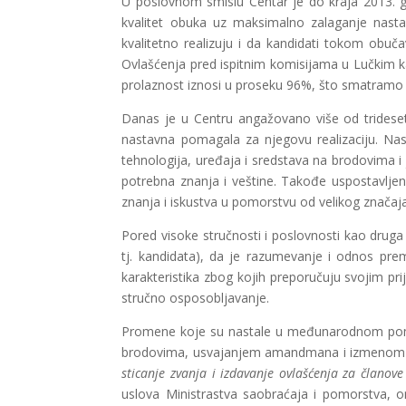
U poslovnom smislu Centar je do kraja 2013. g
kvalitet obuka uz maksimalno zalaganje nasta
kvalitetno realizuju i da kandidati tokom obuč
Ovlašćenja pred ispitnim komisijama u Lučkim ka
prolaznost iznosi u proseku 96%, što smatramo 
Danas je u Centru angažovano više od trideset 
nastavna pomagala za njegovu realizaciju. Nas
tehnologija, uređaja i sredstava na brodovima i
potrebna znanja i veštine. Takođe uspostavlj
znanja i iskustva u pomorstvu od velikog značaj
Pored visoke stručnosti i poslovnosti kao druga 
tj. kandidata), da je razumevanje i odnos pre
karakteristika zbog kojih preporučuju svojim pr
stručno osposobljavanje.
Promene koje su nastale u međunarodnom pomo
brodovima, usvajanjem amandmana i izmenom 
sticanje zvanja i izdavanje ovlašćenja za člano
uslova Ministrastva saobraćaja i pomorstva,