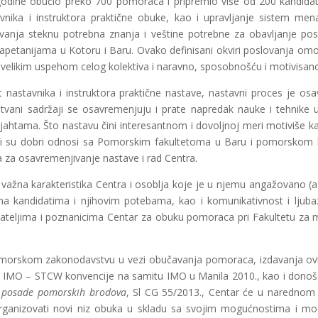
odine obučio preko 700 pomoraca i pripremio više od 200 kandidata 
vnika i instruktora praktične obuke, kao i upravljanje sistem me
avanja steknu potrebna znanja i veštine potrebne za obavljanje pos
petanijama u Kotoru i Baru. Ovako definisani okviri poslovanja omog
velikim uspehom celog kolektiva i naravno, sposobnošću i motivisano
nastavnika i instruktora praktične nastave, nastavni proces je osa
tvani sadržaji se osavremenjuju i prate napredak nauke i tehnike 
 jahtama. Što nastavu čini interesantnom i dovoljnoj meri motiviše k
eni su dobri odnosi sa Pomorskim fakultetoma u Baru i pomorskom k
a za osavremenjivanje nastave i rad Centra.
važna karakteristika Centra i osoblja koje je u njemu angažovano (a 
ma kandidatima i njihovim potebama, kao i komunikativnost i ljuba
ijateljima i poznanicima Centar za obuku pomoraca pri Fakultetu za 
rskom zakonodavstvu u vezi obučavanja pomoraca, izdavanja ovla
IMO – STCW konvencije na samitu IMO u Manila 2010., kao i don
ve posade pomorskih brodova
, Sl CG 55/2013., Centar će u narednom 
 organizovati novi niz obuka u skladu sa svojim mogućnostima i