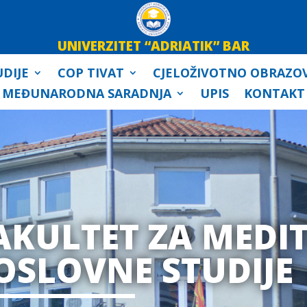
UNIVERZITET “ADRIATIK” BAR
DIJE
COP TIVAT
CJELOŽIVOTNO OBRAZO
MEĐUNARODNA SARADNJA
UPIS
KONTAKT
AKULTET ZA MEDI
OSLOVNE STUDIJE