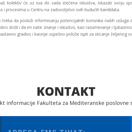
aš kolektiv će uz sva do sada stečena iskustva, iskazati svoju
ma i procesima u Centru na zadovoljstvo svih budućih kandidata.
a treba da posluži informisanju potencijalnih korisnika naših usluga
dobro došli i da im naše znanje i iskustvo, kao razumevanje i ljubaz
stavno gradivo i kasnije uspešno polože ispit za sticanje željenog o
KONTAKT
kt informacije Fakulteta za Mediteranske poslovne s