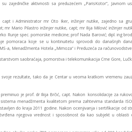
 su zajedničke aktivnosti sa preduzećem „ParisKotor“, Javnom 
ć, capt i Administrator mr Oto Iker, inžinjer nutike, zajedno sa gr
mr Mario Pilastro inžinjer nutike, capt; mr Ilija Milović inžinjer nuti
 Marko Runje spec. pomorske medicine; prof Nada Barović; dipl. ing br
avanje pomoraca koje se u kontinuitetu sprovodi do današnjih
FMS-a, Menadžmenta Hotela „Mimoza“ i Preduzeća za računovodstvene
nistarstvom saobraćaja, pomorstva i telekomunikacija Crne Gore, Lučk
i su svoje rezultate, tako da je Centar u veoma kratkom vremenu za
 preminuo je prof. dr Iliija Brčić, capt. Nakon konsolidacije za ruk
sistema menadžmenta kvalitetom prema zahtevima standarda ISO 9
vljen do kraja 2011 godine. Nakon ocenjivanja i sertifikacije od s
rđena njegova vrednost i sposobnost da kao subjekt u oblasti o