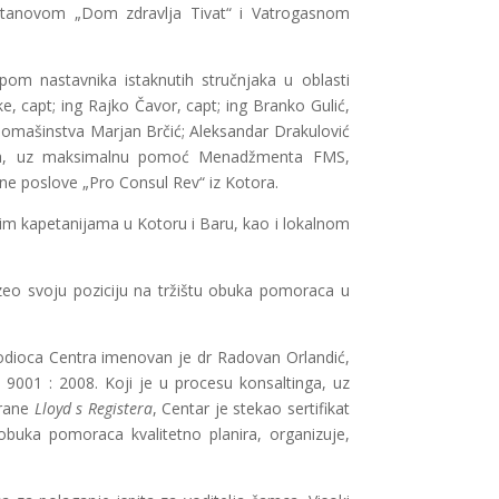
ustanovom „Dom zdravlja Tivat“ i Vatrogasnom
upom nastavnika istaknutih stručnjaka u oblasti
ke, capt; ing Rajko Čavor, capt; ing Branko Gulić,
odomašinstva Marjan Brčić; Aleksandar Drakulović
 dana, uz maksimalnu pomoć Menadžmenta FMS,
 poslove „Pro Consul Rev“ iz Kotora.
im kapetanijama u Kotoru i Baru, kao i lokalnom
uzeo svoju poziciju na tržištu obuka pomoraca u
ovodioca Centra imenovan je dr Radovan Orlandić,
001 : 2008. Koji je u procesu konsaltinga, uz
trane
Lloyd s Registera
, Centar je stekao sertifikat
buka pomoraca kvalitetno planira, organizuje,