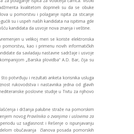
za polaganje ispita za voditelja čamca. Visoki
nadžmenta kvalitetom doprineli su da se obuke
lova u pomorstvu i polaganje ispita za sticanje
ućili su i uspeh naših kandidata na ispitima gde
šću kandidata da usvoje nova znanja i veštine.
vremenjen u velikoj meri se koriste elektronska
u pomorstvu, kao i primenu novih informatičkih
andidate da savladaju nastavne sadržaje i usvoje
ompanijom „Barska plovidba“ A.D. Bar, čija su
što potvrđuju i rezultati anketa korisnika usluga
znost rukovodstva i nastavnika jedna od glavih
mediteranske poslovne studije u Tivtu za njihovo
šćenja i držanja palubne straže na pomorskim
ošenjem novog
Pravilnika o zvanjima i uslovima za
periodu uz saglasnost i Rešenje o ispunjavanju
 modelom obučavanja članova posada pomorskih