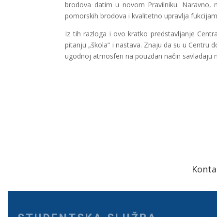
brodova datim u novom Pravilniku. Naravno, n
pomorskih brodova i kvalitetno upravlja fukcija
Iz tih razloga i ovo kratko predstavljanje Centr
pitanju „škola“ i nastava. Znaju da su u Centru 
ugodnoj atmosferi na pouzdan način savladaju na
Konta