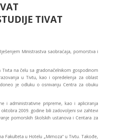
IVAT
TUDIJE TIVAT
Rješenjem Ministrastva saobraćaja, pomorstva i
Tivta na čelu sa gradonačelnikom gospodinom
zovanja u Tivtu, kao i opredelenja za oblast
, doneo je odluku o osnivanju Centra za obuku
 i administrativne pripreme, kao i apliciranja
ktobra 2009. godine bili zadovoljeni svi zahtevi
vanje pomorskih školskih ustanova i Centara za
ma Fakulteta u Hotelu „Mimoza“ u Tivtu. Takođe,