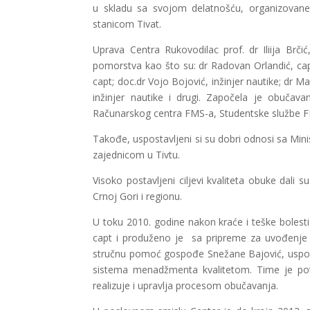
u skladu sa svojom delatnošću, organizovane
stanicom Tivat.
Uprava Centra Rukovodilac prof. dr Iliija Brči
pomorstva kao što su: dr Radovan Orlandić, capt; 
capt; doc.dr Vojo Bojović, inžinjer nautike; dr
inžinjer nautike i drugi. Započela je obuč
Računarskog centra FMS-a, Studentske službe 
Takođe, uspostavljeni si su dobri odnosi sa Mi
zajednicom u Tivtu.
Visoko postavljeni ciljevi kvaliteta obuke dal
Crnoj Gori i regionu.
U toku 2010. godine nakon kraće i teške bolesti
capt i produženo je sa pripreme za uvođenje 
stručnu pomoć gospođe Snežane Bajović, usposta
sistema menadžmenta kvalitetom. Time je potv
realizuje i upravlja procesom obučavanja.