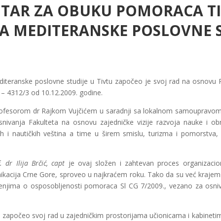
TAR ZA OBUKU POMORACA T
A MEDITERANSKE POSLOVNE S
iteranske poslovne studije u Tivtu započeo je svoj rad na osnovu
 – 4312/3 od 10.12.2009. godine.
fesorom dr Rajkom Vujčićem u saradnji sa lokalnom samoupravom 
anja Fakulteta na osnovu zajedničke vizije razvoja nauke i obra
h i nautičkih veština a time u širem smislu, turizma i pomorstva
. dr Ilija Brčić, capt
je ovaj složen i zahtevan proces organizacione
kacija Crne Gore, sproveo u najkraćem roku. Tako da su već krajem o
ašćenjima o osposobljenosti pomoraca Sl CG 7/2009., vezano za osni
e započeo svoj rad u zajedničkim prostorijama učionicama i kabineti