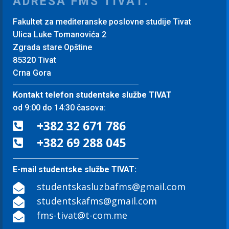
ADRESA FMS TIVAT:
Fakultet za mediteranske poslovne studije Tivat
Ulica Luke Tomanovića 2
Zgrada stare Opštine
85320 Tivat
Crna Gora
Kontakt telefon studentske službe TIVAT
od 9:00 do 14:30 časova:
+382 32 671 786

+382 69 288 045

E-mail studentske službe TIVAT:
studentskasluzbafms@gmail.com

studentskafms@gmail.com

fms-tivat@t-com.me
