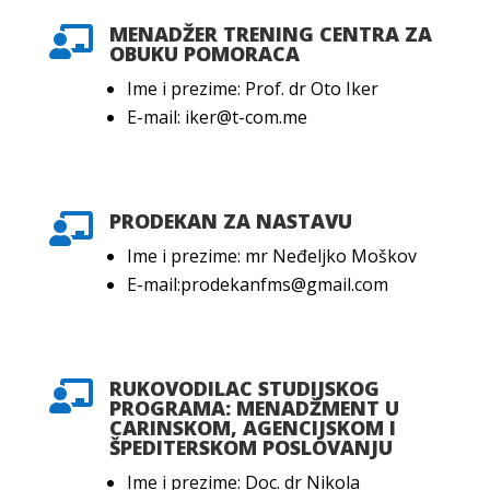
MENADŽER TRENING CENTRA ZA

OBUKU POMORACA
Ime i prezime: Prof. dr Oto Iker
E-mail: iker@t-com.me
PRODEKAN ZA NASTAVU

Ime i prezime: mr Neđeljko Moškov
E-mail:prodekanfms@gmail.com
RUKOVODILAC STUDIJSKOG

PROGRAMA: MENADŽMENT U
CARINSKOM, AGENCIJSKOM I
ŠPEDITERSKOM POSLOVANJU
Ime i prezime: Doc. dr Nikola