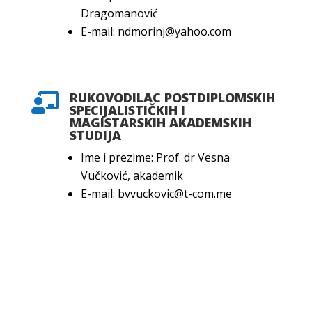
Dragomanović
E-mail: ndmorinj@yahoo.com
RUKOVODILAC POSTDIPLOMSKIH

SPECIJALISTIČKIH I
MAGISTARSKIH AKADEMSKIH
STUDIJA
Ime i prezime: Prof. dr Vesna
Vučković, akademik
E-mail: bvvuckovic@t-com.me