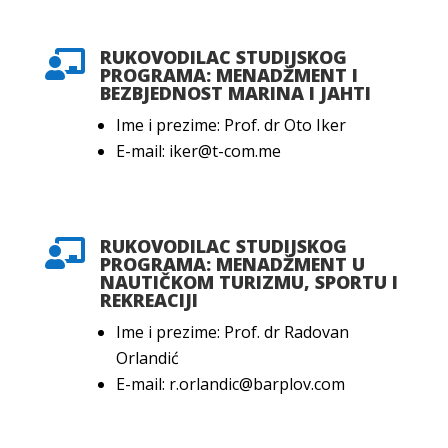
RUKOVODILAC STUDIJSKOG

PROGRAMA: MENADŽMENT I
BEZBJEDNOST MARINA I JAHTI
Ime i prezime: Prof. dr Oto Iker
E-mail: iker@t-com.me
RUKOVODILAC STUDIJSKOG

PROGRAMA: MENADŽMENT U
NAUTIČKOM TURIZMU, SPORTU I
REKREACIJI
Ime i prezime: Prof. dr Radovan
Orlandić
E-mail: r.orlandic@barplov.com