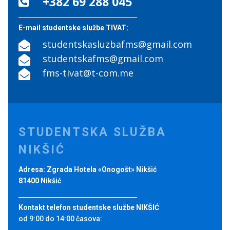
+382 69 288 045

E-mail studentske službe TIVAT:
studentskasluzbafms@gmail.com

studentskafms@gmail.com

fms-tivat@t-com.me

STUDENTSKA SLUŽBA
NIKŠIĆ
Adresa: Zgrada Hotela «Onogošt» Nikšić
81400 Nikšić
Kontakt telefon studentske službe NIKŠIĆ
od 9:00 do 14:00 časova: