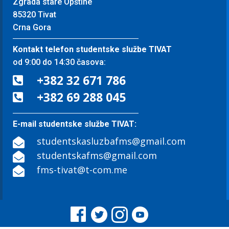
Zgrada stare Opštine
85320 Tivat
Crna Gora
Kontakt telefon studentske službe TIVAT
od 9:00 do 14:30 časova:
+382 32 671 786

+382 69 288 045

E-mail studentske službe TIVAT:
studentskasluzbafms@gmail.com

studentskafms@gmail.com

fms-tivat@t-com.me
