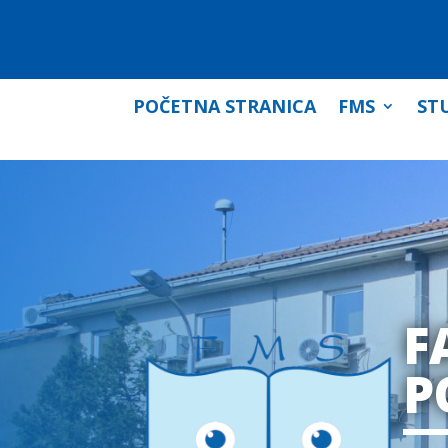
POČETNA STRANICA
FMS
STU
F
P