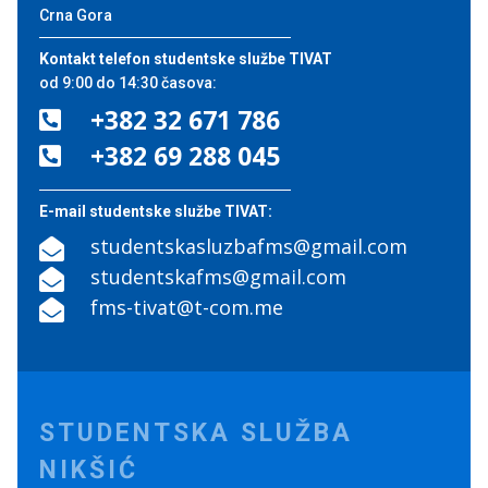
Crna Gora
Kontakt telefon studentske službe TIVAT
od 9:00 do 14:30 časova:
+382 32 671 786

+382 69 288 045

E-mail studentske službe TIVAT:
studentskasluzbafms@gmail.com

studentskafms@gmail.com

fms-tivat@t-com.me

STUDENTSKA SLUŽBA
NIKŠIĆ