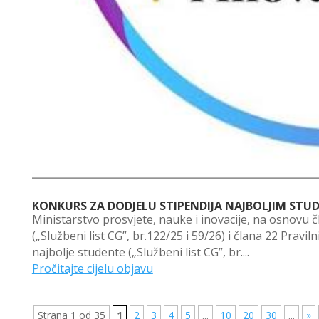
KONKURS ZA DODJELU STIPENDIJA NAJBOLJIM STUD
Ministarstvo prosvjete, nauke i inovacije, na osnovu 
(„Službeni list CG”, br.122/25 i 59/26) i člana 22 Pravi
najbolje studente („Službeni list CG”, br....
Pročitajte cijelu objavu
Strana 1 od 35
1
2
3
4
5
...
10
20
30
...
»