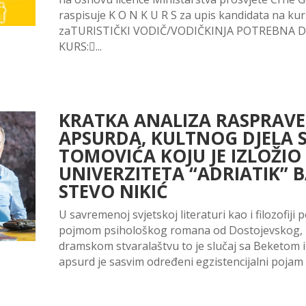
raspisuje K O N K U R S za upis kandidata na kur
zaTURISTIČKI VODIČ/VODIČKINJA POTREBNA 
KURS:...
KRATKA ANALIZA RASPRAVE
APSURDA, KULTNOG DJELA
TOMOVIĆA KOJU JE IZLOŽIO
UNIVERZITETA “ADRIATIK” B
STEVO NIKIĆ
U savremenoj svjetskoj literaturi kao i filozofiji
pojmom psihološkog romana od Dostojevskog, K
dramskom stvaralaštvu to je slučaj sa Beketom i 
apsurd je sasvim određeni egzistencijalni pojam k