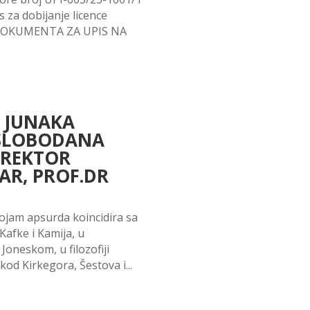
s za dobijanje licence
DOKUMENTA ZA UPIS NA
 JUNAKA
 SLOBODANA
 REKTOR
AR, PROF.DR
 pojam apsurda koincidira sa
afke i Kamija, u
Joneskom, u filozofiji
od Kirkegora, Šestova i...