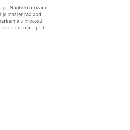
ja „Nautički turizam”,
a je master rad pod
 marinama u procesu
dova u turizmu", pod