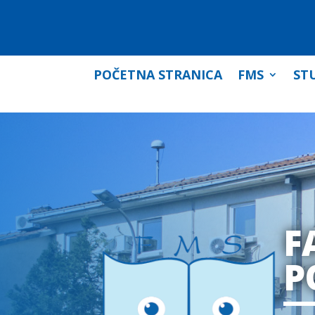
POČETNA STRANICA
FMS
STU
F
P