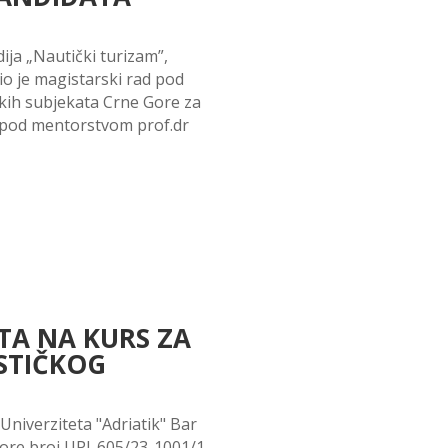
ja „Nautički turizam”,
o je magistarski rad pod
ih subjekata Crne Gore za
, pod mentorstvom prof.dr
TA NA KURS ZA
ISTIČKOG
Univerziteta "Adriatik" Bar
Gore broj UPI-605/23-1001/1