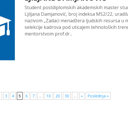
Student postdiplomskih akademskih master studi
Ljiljana Damjanović, broj indeksa MS2/22, uradil
nazivom „Zadaci menadžera ljudskih resursa u
selekcije kadrova pod uticajem tehnoloških tren
mentorstvom prof.dr...
.
3
4
5
6
7
...
10
20
30
...
»
Poslednja »