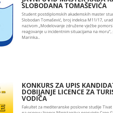
SLOBODANA TOMAŠEVIĆA
Student postdiplomskih akademskih master studi
Slobodan Tomašević, broj indeksa M11/17, uradi
nazivom „Modelovanje združene vježbe pomorsk
reagovanje u incidentnim situacijama na moru“
Marinka...
KONKURS ZA UPIS KANDIDA
DOBIJANJE LICENCE ZA TUR
VODIČA
Fakultet za mediteranske poslovne studije Tivat 
na osnovu licence Ministarstva prosvjete Crne 