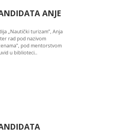
KANDIDATA ANJE
ja „Nautički turizam”, Anja
ster rad pod nazivom
d ženama", pod mentorstvom
id u biblioteci...
KANDIDATA