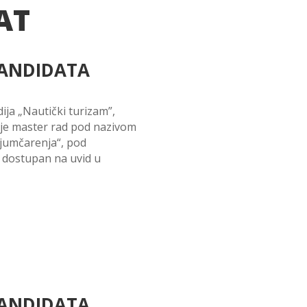
AT
KANDIDATA
ja „Nautički turizam”,
 je master rad pod nazivom
ijumčarenja“, pod
 dostupan na uvid u
KANDIDATA