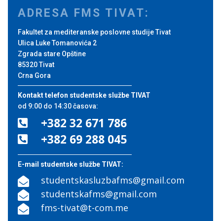
ADRESA FMS TIVAT:
Fakultet za mediteranske poslovne studije Tivat
Ulica Luke Tomanovića 2
Zgrada stare Opštine
85320 Tivat
Crna Gora
Kontakt telefon studentske službe TIVAT
od 9:00 do 14:30 časova:
+382 32 671 786

+382 69 288 045

E-mail studentske službe TIVAT:
studentskasluzbafms@gmail.com

studentskafms@gmail.com

fms-tivat@t-com.me
