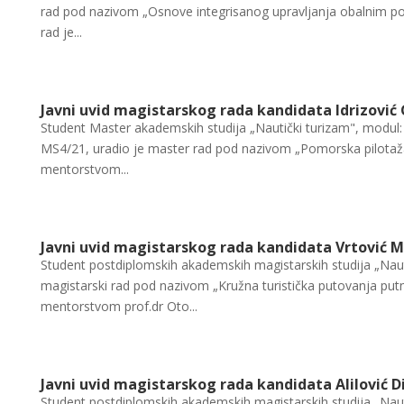
rad pod nazivom „Osnove integrisanog upravljanja obalnim po
rad je...
Javni uvid magistarskog rada kandidata Idrizović
Student Master akademskih studija „Nautički turizam", modul: S
MS4/21, uradio je master rad pod nazivom „Pomorska pilotaža 
mentorstvom...
Javni uvid magistarskog rada kandidata Vrtović M
Student postdiplomskih akademskih magistarskih studija „Nauti
magistarski rad pod nazivom „Kružna turistička putovanja pu
mentorstvom prof.dr Oto...
Javni uvid magistarskog rada kandidata Alilović D
Student postdiplomskih akademskih magistarskih studija „Nautič