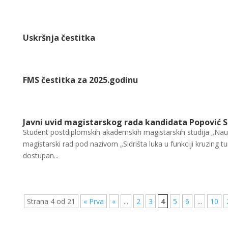
Uskršnja čestitka
FMS čestitka za 2025.godinu
Javni uvid magistarskog rada kandidata Popović 
Student postdiplomskih akademskih magistarskih studija „Naut
magistarski rad pod nazivom „Sidrišta luka u funkciji kruzing 
dostupan...
Strana 4 od 21
« Prva
«
...
2
3
4
5
6
...
10