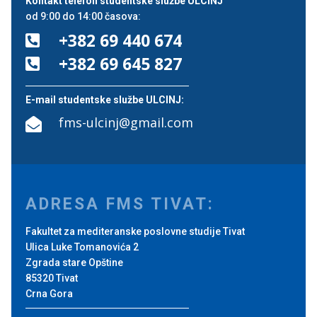
Kontakt telefon studentske službe ULCINJ
od 9:00 do 14:00 časova:
+382 69 440 674

+382 69 645 827

E-mail studentske službe ULCINJ:
fms-ulcinj@gmail.com

ADRESA FMS TIVAT:
Fakultet za mediteranske poslovne studije Tivat
Ulica Luke Tomanovića 2
Zgrada stare Opštine
85320 Tivat
Crna Gora