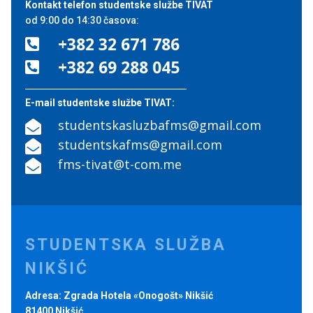
Kontakt telefon studentske službe TIVAT
od 9:00 do 14:30 časova:
+382 32 671 786

+382 69 288 045

E-mail studentske službe TIVAT:
studentskasluzbafms@gmail.com

studentskafms@gmail.com

fms-tivat@t-com.me

STUDENTSKA SLUŽBA
NIKŠIĆ
Adresa: Zgrada Hotela «Onogošt» Nikšić
81400 Nikšić