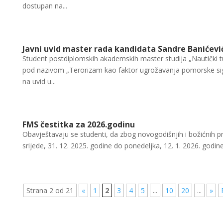
dostupan na...
Javni uvid master rada kandidata Sandre Banićevi
Student postdiplomskih akademskih master studija „Nautički tu
pod nazivom „Terorizam kao faktor ugrožavanja pomorske sig
na uvid u...
FMS čestitka za 2026.godinu
Obavještavaju se studenti, da zbog novogodišnjih i božićnih pr
srijede, 31. 12. 2025. godine do ponedeljka, 12. 1. 2026. godine.
Strana 2 od 21
«
1
2
3
4
5
...
10
20
...
»