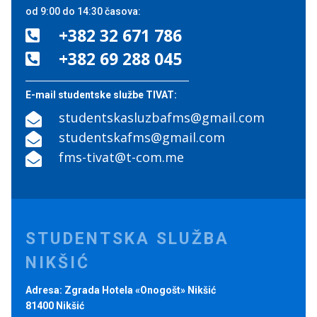
od 9:00 do 14:30 časova:
+382 32 671 786

+382 69 288 045

E-mail studentske službe TIVAT:
studentskasluzbafms@gmail.com

studentskafms@gmail.com

fms-tivat@t-com.me

STUDENTSKA SLUŽBA
NIKŠIĆ
Adresa: Zgrada Hotela «Onogošt» Nikšić
81400 Nikšić