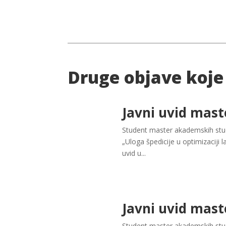
Druge objave koje
Javni uvid mast
Student master akademskih studi
„Uloga špedicije u optimizaciji 
uvid u...
Javni uvid mast
Student master akademskih stud