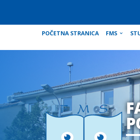
POČETNA STRANICA
FMS
STU
F
P