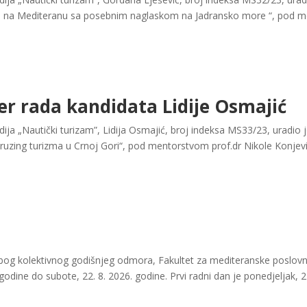
ma na Mediteranu sa posebnim naglaskom na Jadransko more “, pod m
er rada kandidata Lidije Osmajić
ja „Nautički turizam”, Lidija Osmajić, broj indeksa MS33/23, uradio
kruzing turizma u Crnoj Gori“, pod mentorstvom prof.dr Nikole Konjev
bog kolektivnog godišnjeg odmora, Fakultet za mediteranske poslovne 
godine do subote, 22. 8. 2026. godine. Prvi radni dan je ponedjeljak, 2