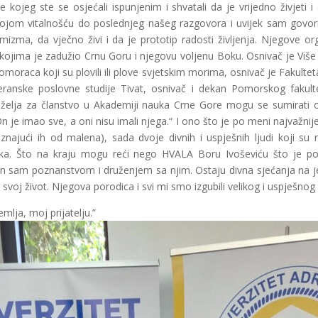
sle kojeg ste se osjećali ispunjenim i shvatali da je vrijedno živjet
je svojom vitalnošću do poslednjeg našeg razgovora i uvijek sam gov
mizma, da vječno živi i da je prototip radosti življenja. Njegove or
je kojima je zadužio Crnu Goru i njegovu voljenu Boku. Osnivač je Vi
omoraca koji su plovili ili plove svjetskim morima, osnivač je Fakult
eranske poslovne studije Tivat, osnivač i dekan Pomorskog fakulte
va želja za članstvo u Akademiji nauka Crne Gore mogu se sumirati
 je imao sve, a oni nisu imali njega.“ I ono što je po meni najvažnij
ajući ih od malena), sada dvoje divnih i uspješnih ljudi koji su 
Saška. Što na kraju mogu reći nego HVALA Boru Ivoševiću što je 
ećan sam poznanstvom i druženjem sa njim. Ostaju divna sjećanja na
 svoj život. Njegova porodica i svi mi smo izgubili velikog i uspješnog
emlja, moj prijatelju.”