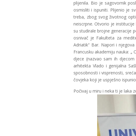
plijenila. Bio je sagovornik po
osmisliti i ispuniti. Plijenio 
treba, zbog svog životnog opti
neiscrpne. Otvorio je instituci
su studirale brojne generacije p
osnivač je Fakulteta za medit
Adriatik“ Bar. Napori i njego
Francusku akademiju nauka: „ On
djece (nazvao sam ih djecom zn
arhitekta Vlado i genijalna 
sposobnosti i visprenosti, sr
čovjeka koji je uspješno ispunio
Počivaj u miru i neka ti je laka z