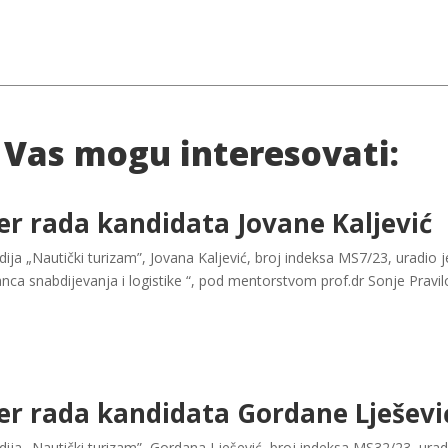
 Vas mogu interesovati:
er rada kandidata Jovane Kaljević
ja „Nautički turizam”, Jovana Kaljević, broj indeksa MS7/23, uradio
lanca snabdijevanja i logistike “, pod mentorstvom prof.dr Sonje Pravi
er rada kandidata Gordane Lješevi
ija „Nautički turizam”, Gordana Lješević, broj indeksa MS32/23, ura