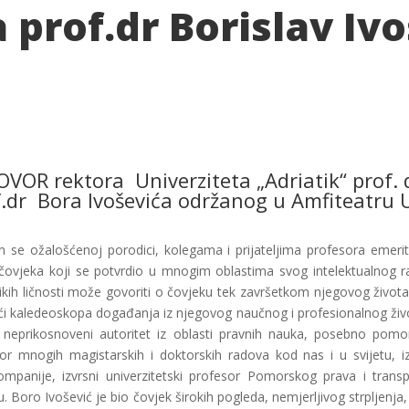
prof.dr Borislav Ivo
R rektora Univerziteta „Adriatik“ prof. d
dr Bora Ivoševića održanog u Amfiteatru U
 se ožalošćenoj porodici, kolegama i prijateljima profesora emerit
 i čovjeka koji se potvrdio u mnogim oblastima svog intelektualnog
ikih ličnosti može govoriti o čovjeku tek završetkom njegovog život
lići kaledeoskopa događanja iz njegovog naučnog i profesionalnog živo
neprikosnoveni autoritet iz oblasti pravnih nauka, posebno pom
r mnogih magistarskih i doktorskih radova kod nas i u svijetu, iz
anije, izvrsni univerzitetski profesor Pomorskog prava i tran
u. Boro Ivošević je bio čovjek širokih pogleda, nemjerljivog strpljenja