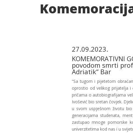
Komemoracija 
27.09.2023.
KOMEMORATIVNI GOVO
povodom smrti prof.
Adriatik“ Bar
“Sa tugom i pijetetom obraćam
oprostio od velikog prijatelja
pričama o autobiografijama vel
Ivošević bio sretan čovjek. Dje
u svom uspješnom životu bio 
generacijama studenata, mento
zastupao mnoge pomorske komp
univerzitetima kod nas i u svijet