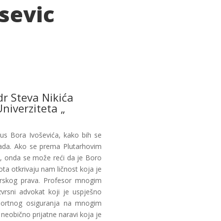
sevic
r Steva Nikića
niverziteta „
us Bora Ivoševića, kako bih se
 rada. Ako se prema Plutarhovim
a, onda se može reći da je Boro
ta otkrivaju nam ličnost koja je
orskog prava. Profesor mnogim
vrsni advokat koji je uspješno
sportnog osiguranja na mnogim
, neobično prijatne naravi koja je