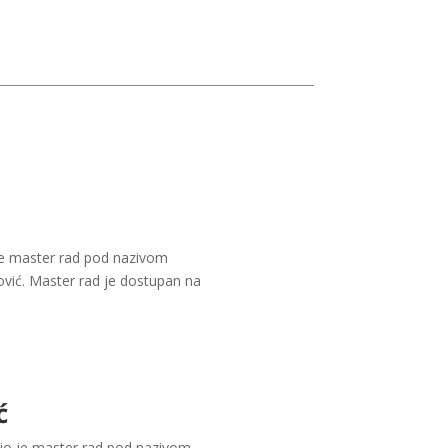
 je master rad pod nazivom
lović. Master rad je dostupan na
ć
dio je master rad pod nazivom