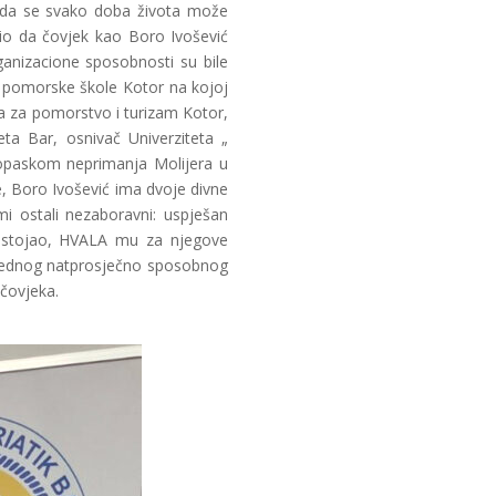
i i da se svako doba života može
orio da čovjek kao Boro Ivošević
ganizacione sposobnosti su bile
še pomorske škole Kotor na kojoj
eta za pomorstvo i turizam Kotor,
ta Bar, osnivač Univerziteta „
 opaskom neprimanja Molijera u
e, Boro Ivošević ima dvoje divne
mi ostali nezaboravni: uspješan
postojao, HVALA mu za njegove
 jednog natprosječno sposobnog
 čovjeka.