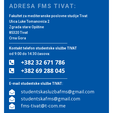
ADRESA FMS TIVAT:
Fakultet za mediteranske poslovne studije Tivat
Ulica Luke Tomanovića 2
Zgrada stare Opštine
85320 Tivat
Crna Gora
Kontakt telefon studentske službe TIVAT
od 9:00 do 14:30 časova:
+382 32 671 786

+382 69 288 045

E-mail studentske službe TIVAT:
studentskasluzbafms@gmail.com

studentskafms@gmail.com

fms-tivat@t-com.me
