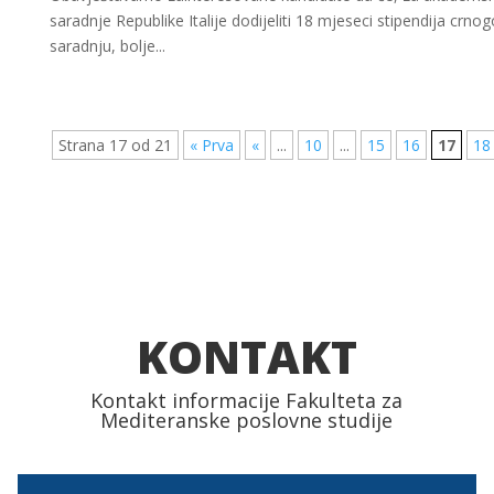
saradnje Republike Italije dodijeliti 18 mjeseci stipendija c
saradnju, bolje...
Strana 17 od 21
« Prva
«
...
10
...
15
16
17
18
KONTAKT
Kontakt informacije Fakulteta za
Mediteranske poslovne studije