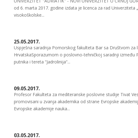
UNIVERZITET "ADRIATIK" - NOVI UNIVERZITET U CRNOJ GORI! 
od 6. marta 2017. godine izdata je licenca za rad Univerziteta 
visokoškolske...
25.05.2017.
Uspješna saradnja Pomorskog fakulteta Bar sa Društvom za linij
HrvatskaSporazumom o poslovno-tehničkoj saradnji između Pom
putnika i tereta “Jadrolinija“...
09.05.2017.
Profesor Fakulteta za mediteranske poslovne studije Tivat Ve
promovisani u zvanja akademika od strane Evropske akademi
Evropske akademije nauka...
03.05.2017.