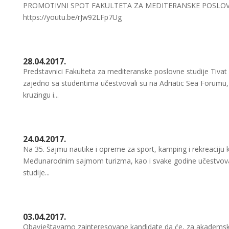
PROMOTIVNI SPOT FAKULTETA ZA MEDITERANSKE POSLOVNE S
https://youtu.be/rJw92LFp7Ug
28.04.2017.
Predstavnici Fakulteta za mediteranske poslovne studije Tivat 
zajedno sa studentima učestvovali su na Adriatic Sea Foru
kruzingu i...
24.04.2017.
Na 35. Sajmu nautike i opreme za sport, kamping i rekreaciju 
Međunarodnim sajmom turizma, kao i svake godine učestvoval
studije...
03.04.2017.
Obavještavamo zainteresovane kandidate da će, za akademsku