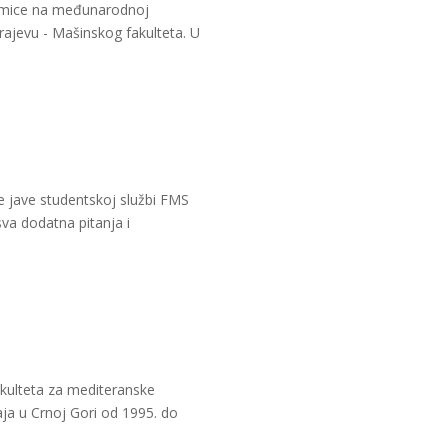
sedmice na međunarodnoj
rajevu - Mašinskog fakulteta. U
e jave studentskoj službi FMS
sva dodatna pitanja i
akulteta za mediteranske
aja u Crnoj Gori od 1995. do