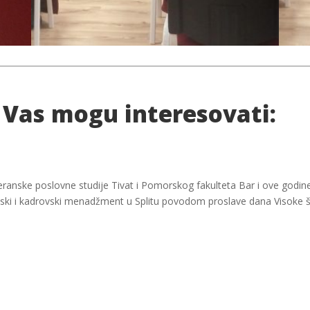
 Vas mogu interesovati:
eranske poslovne studije Tivat i Pomorskog fakulteta Bar i ove godine
cijski i kadrovski menadžment u Splitu povodom proslave dana Visoke 