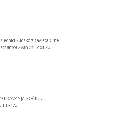
sjednici Sudskog savjeta Crne
estitamo! Zvaničnu odluku
PREDAVANJA POČINJU
ULTETA.