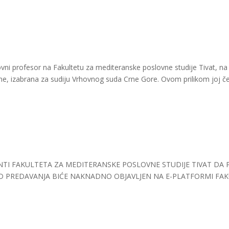
ni profesor na Fakultetu za mediteranske poslovne studije Tivat, na 
ne, izabrana za sudiju Vrhovnog suda Crne Gore. Ovom prilikom joj č
ENTI FAKULTETA ZA MEDITERANSKE POSLOVNE STUDIJE TIVAT DA 
RED PREDAVANJA BIĆE NAKNADNO OBJAVLJEN NA E-PLATFORMI FAK