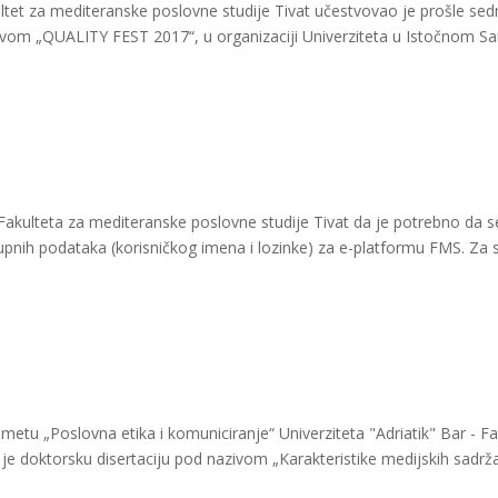
kultet za mediteranske poslovne studije Tivat učestvovao je prošle 
zivom „QUALITY FEST 2017“, u organizaciji Univerziteta u Istočnom Sa
Fakulteta za mediteranske poslovne studije Tivat da je potrebno da s
istupnih podataka (korisničkog imena i lozinke) za e-platformu FMS. Za 
etu „Poslovna etika i komuniciranje“ Univerziteta "Adriatik" Bar - F
 je doktorsku disertaciju pod nazivom „Karakteristike medijskih sadrž