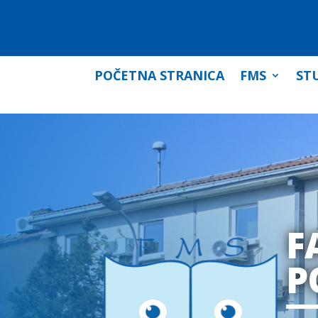
POČETNA STRANICA
FMS
STU
F
P