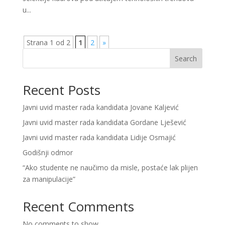
u...
Strana 1 od 2
1
2
»
Search
Recent Posts
Javni uvid master rada kandidata Jovane Kaljević
Javni uvid master rada kandidata Gordane Lješević
Javni uvid master rada kandidata Lidije Osmajić
Godišnji odmor
“Ako studente ne naučimo da misle, postaće lak plijen
za manipulacije”
Recent Comments
No comments to show.