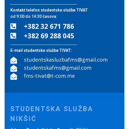
Kontakt telefon studentske službe TIVAT
od 9:00 do 14:30 časova:
+382 32 671 786

+382 69 288 045

E-mail studentske službe TIVAT:
studentskasluzbafms@gmail.com

studentskafms@gmail.com

fms-tivat@t-com.me

STUDENTSKA SLUŽBA
NIKŠIĆ