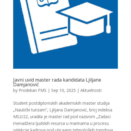
Javni uvid master rada kandidata Ljiljane
Damjanović
by
Prodekan FMS
|
Sep 10, 2025
|
Aktuelnosti
Student postdiplomskih akademskih master studija
„Nautički turizam”, Ljiljana Damjanović, broj indeksa
MS2/22, uradila je master rad pod nazivom „Zadaci
menadžera ljudskih resursa u marinama u procesu
selekcije kadrova pod uticajem tehnoloških trendova