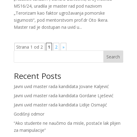
MS16/24, uradila je master rad pod nazivom
„Terorizam kao faktor ugrožavanja pomorske
sigurnosti“, pod mentorstvom prof.dr Oto Ikera.
Master rad je dostupan na uvid u...
Strana 1 od 2
1
2
»
Search
Recent Posts
Javni uvid master rada kandidata Jovane Kaljević
Javni uvid master rada kandidata Gordane Lješević
Javni uvid master rada kandidata Lidije Osmajić
Godišnji odmor
“Ako studente ne naučimo da misle, postaće lak plijen
za manipulacije”