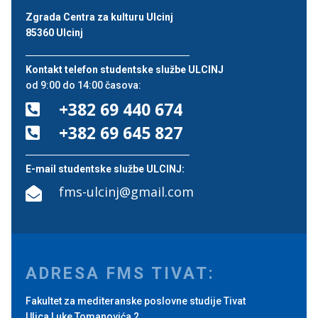
Zgrada Centra za kulturu Ulcinj
85360 Ulcinj
Kontakt telefon studentske službe ULCINJ
od 9:00 do 14:00 časova:
+382 69 440 674

+382 69 645 827

E-mail studentske službe ULCINJ:
fms-ulcinj@gmail.com

ADRESA FMS TIVAT:
Fakultet za mediteranske poslovne studije Tivat
Ulica Luke Tomanovića 2