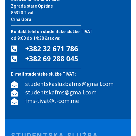
Zgrada stare Opštine
85320 Tivat
Crna Gora
Kontakt telefon studentske službe TIVAT
od 9:00 do 14:30 časova:
+382 32 671 786

+382 69 288 045

E-mail studentske službe TIVAT:
studentskasluzbafms@gmail.com

studentskafms@gmail.com

fms-tivat@t-com.me

STUDENTSKA SLUŽBA