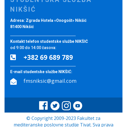
NIKŠIĆ
Adresa: Zgrada Hotela «Onogošt» Nikšić
81400 Nikšić
Kontakt telefon studentske službe NIKŠIĆ
od 9:00 do 14:00 časova:
+382 69 689 789

E-mail studentske službe NIKŠIĆ:
fmsniksic@gmail.com

© Copyright 2009-2023 Fakultet za
mediteranske poslovne studije Tivat. Sva prava