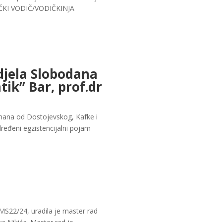
STIČKI VODIČ/VODIČKINJA
djela Slobodana
tik” Bar, prof.dr
omana od Dostojevskog, Kafke i
ređeni egzistencijalni pojam
MS22/24, uradila je master rad