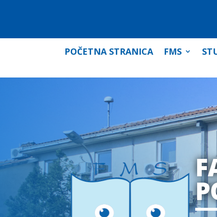
POČETNA STRANICA
FMS
STU
F
P