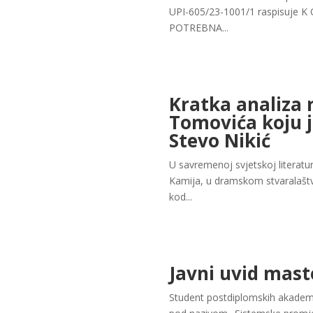
UPI-605/23-1001/1 raspisuje K 
POTREBNA...
Kratka analiza 
Tomovića koju je
Stevo Nikić
U savremenoj svjetskoj literatu
Kamija, u dramskom stvaralaštvu
kod...
Javni uvid mast
Student postdiplomskih akademsk