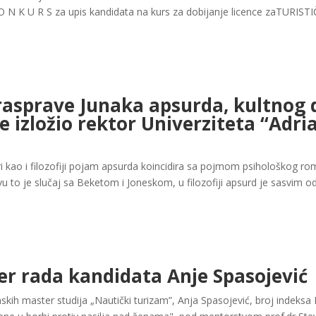
O N K U R S za upis kandidata na kurs za dobijanje licence zaTURI
rasprave Junaka apsurda, kultnog 
 izložio rektor Univerziteta “Adria
ri kao i filozofiji pojam apsurda koincidira sa pojmom psihološkog r
 to je slučaj sa Beketom i Joneskom, u filozofiji apsurd je sasvim od
er rada kandidata Anje Spasojević
ih master studija „Nautički turizam”, Anja Spasojević, broj indeksa 