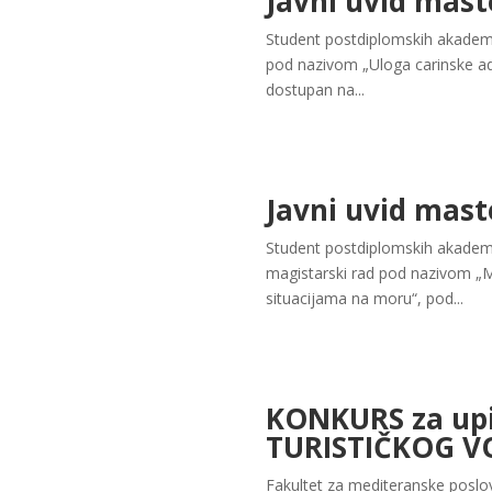
Javni uvid mast
Student postdiplomskih akademsk
pod nazivom „Uloga carinske ad
dostupan na...
Javni uvid mas
Student postdiplomskih akadems
magistarski rad pod nazivom „
situacijama na moru“, pod...
KONKURS za upis
TURISTIČKOG V
Fakultet za mediteranske poslov