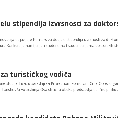
elu stipendija izvrsnosti za doktor
inovacija objavljuje Konkurs za dodjelu stipendija izvrsnosti za doktor
a Konkurs je namijenjen studentima i studentkinjama doktorskih studi
a turističkog vodiča
vne studije Tivat u saradnji sa Privrednom komorom Crne Gore, organ
ristički/a vodič/kinja Ova stručna obuka predstavlja odličnu priliku za