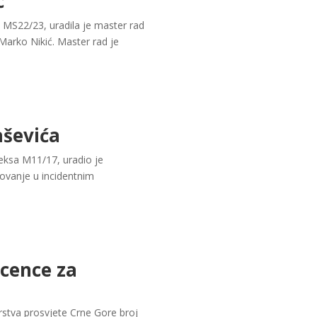
ć
 MS22/23, uradila je master rad
Marko Nikić. Master rad je
aševića
eksa M11/17, uradio je
ovanje u incidentnim
icence za
arstva prosvjete Crne Gore broj