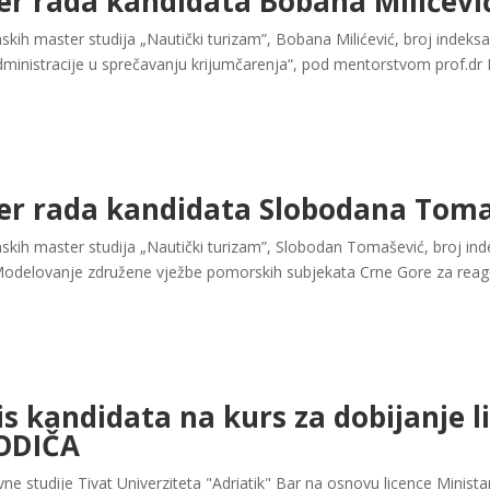
er rada kandidata Bobana Milićevi
ih master studija „Nautički turizam”, Bobana Milićević, broj indeksa
ministracije u sprečavanju krijumčarenja“, pod mentorstvom prof.dr 
ter rada kandidata Slobodana Tom
kih master studija „Nautički turizam”, Slobodan Tomašević, broj ind
Modelovanje združene vježbe pomorskih subjekata Crne Gore za reag
 kandidata na kurs za dobijanje l
ODIČA
ne studije Tivat Univerziteta "Adriatik" Bar na osnovu licence Minist