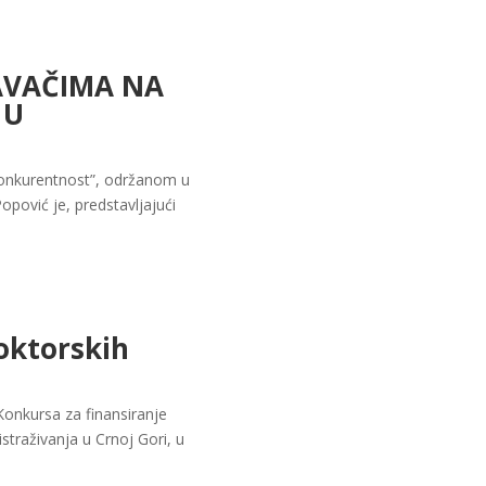
AVAČIMA NA
 U
konkurentnost”, održanom u
Popović je, predstavljajući
oktorskih
onkursa za finansiranje
istraživanja u Crnoj Gori, u