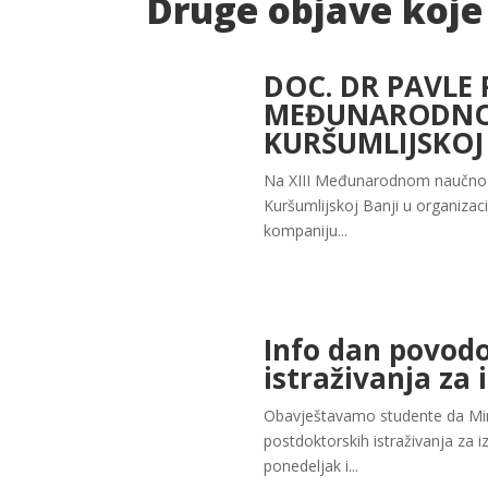
Druge objave koje
DOC. DR PAVLE
MEĐUNARODNOM
KURŠUMLIJSKOJ
Na XIII Međunarodnom naučno-s
Kuršumlijskoj Banji u organizacij
kompaniju...
Info dan povod
istraživanja za 
Obavještavamo studente da Mini
postdoktorskih istraživanja za i
ponedeljak i...