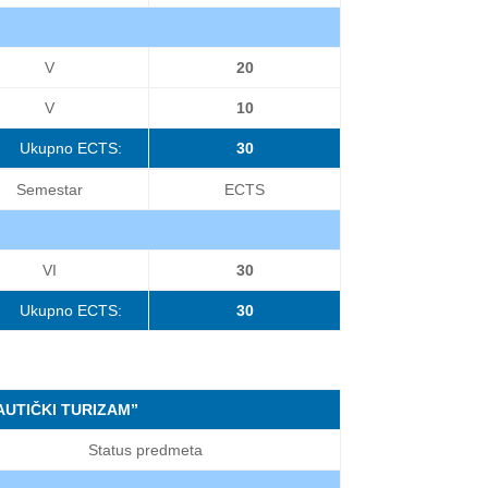
V
20
V
10
Ukupno ECTS:
30
Semestar
ECTS
VI
30
Ukupno ECTS:
30
UTIČKI TURIZAM”
Status predmeta