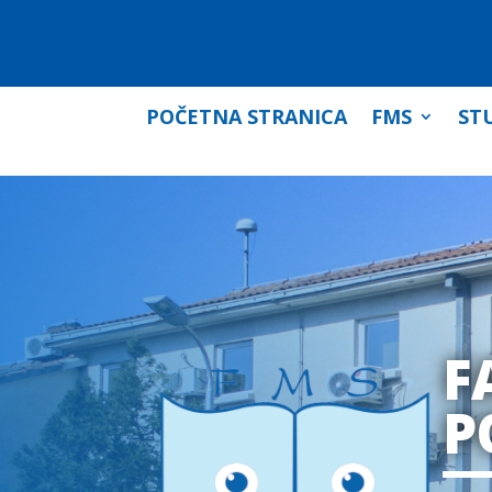
POČETNA STRANICA
FMS
STU
F
P