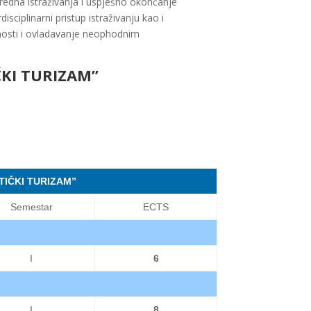
predna istraživanja i uspješno okončanje
ciplinarni pristup istraživanju kao i
obnosti i ovladavanje neophodnim
KI TURIZAM”
IČKI TURIZAM”
Semestar
ECTS
I
6
I
8