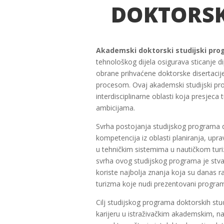
DOKTORSKE
Akademski doktorski studijski pro
tehnološkog dijela osigurava sticanje 
obrane prihvaćene doktorske disertacije
procesom. Ovaj akademski studijski pro
interdisciplinarne oblasti koja presje
ambicijama.
Svrha postojanja studijskog programa dok
kompetencija iz oblasti planiranja, upr
u tehničkim sistemima u nautičkom turiz
svrha ovog studijskog programa je stvaran
koriste najbolja znanja koja su danas r
turizma koje nudi prezentovani progra
Cilj studijskog programa doktorskih stu
karijeru u istraživačkim akademskim, na