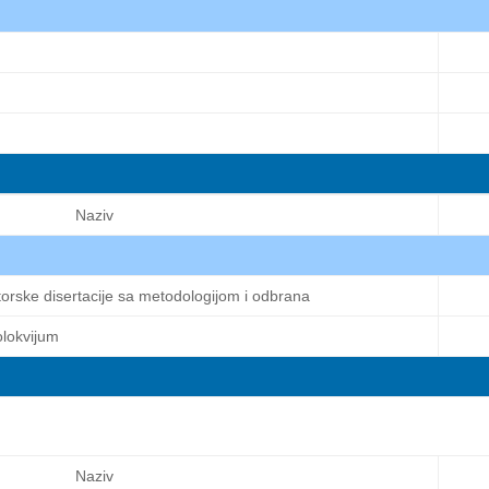
Naziv
torske disertacije sa metodologijom i odbrana
olokvijum
Naziv