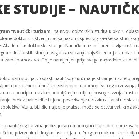
 STUDIJE – NAUTIČ
gram “Nautički turizam”
na nivou doktorskih studija u okviru oblasti
diplome doktor društvenih nauka nakon uspješnog završetka studijskog
. Akademske doktorske studije “Nautički turizam” predstavlja treći c
gram doktorskih studija osigurava sticanje najviših znanja iz oblasti
ca turizam i pomorstvo. On je namijenjen prije svega naprednim stude
torskih studija iz oblasti nautičkog turizma je sticanje u svijetu prepo
avljanja poslovnim i tehničkim sistemima u pomorstvu organizovanja, l
mu na principima stalnih poboljšanja u cilju njihovog razvoja i rast
je intelektualne elite i njeno povezivanje u okviru alijansi u oblasti 
aspoloživa. Vizija, biti dio najbolje prakse, može se ostvarivati kroz
m.
dija nautičkog turizma je dizajniran da omogući napredno obrazovanje
učnim, privrednim i drugim institucijama. Program doktorskih studija 