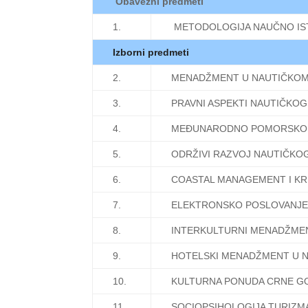
Obavezni predmeti
1.
METODOLOGIJA NAUČNO IS
Izborni predmeti
2.
MENADŽMENT U NAUTIČKOM
3.
PRAVNI ASPEKTI NAUTIČKO
4.
MEĐUNARODNO POMORSKO
5.
ODRŽIVI RAZVOJ NAUTIČKO
6.
COASTAL MANAGEMENT I K
7.
ELEKTRONSKO POSLOVANJE
8.
INTERKULTURNI MENADŽME
9.
HOTELSKI MENADŽMENT U 
10.
KULTURNA PONUDA CRNE G
11.
SOCIOPSIHOLOGIJA TURIZM