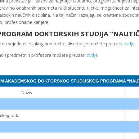
tivna predstavlja i izazov za najbolje. Dodatno, program zahtijeva na
avilno odabranih predmeta nudi studentu rijetku mogućnost za interdis
litičkih naučnih disciplina. Na taj način, razvijaju se kreativne spos
j profesionalne karijere.
 PROGRAM DOKTORSKIH STUDIJA “NAUTIČ
itna vrijednost svakog predmeta i disertacije možete preuzeti
ovdje
.
kao i predmetnih profesora možete preuzeti
ovdje
.
AM AKADEMSKOG DOKTORSKOG STUDIJSKOG PROGRAMA “NAUT
Naziv
ačkog rada