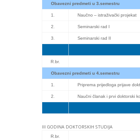
Obavezni predmeti u 3.semestru
1.
Naučno – istraživački projekat
2.
Seminarski rad I
3.
Seminarski rad II
R.br.
Obavezni predmeti u 4.semestru
1.
Priprema prijedloga prijave dok
2.
Naučni članak i prvi doktorski k
III GODINA DOKTORSKIH STUDIJA
R.br.