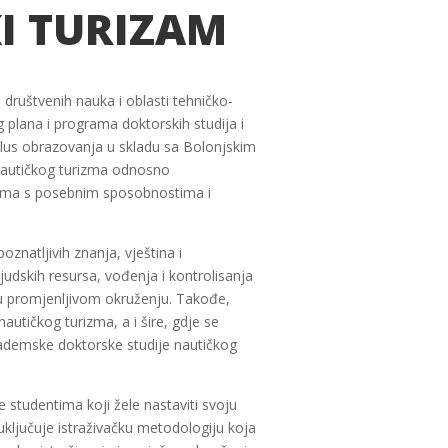
KI TURIZAM
 društvenih nauka i oblasti tehničko-
 plana i programa doktorskih studija i
iklus obrazovanja u skladu sa Bolonjskim
 nautičkog turizma odnosno
ntima s posebnim sposobnostima i
znatljivih znanja, vještina i
judskih resursa, vođenja i kontrolisanja
a u promjenljivom okruženju. Takođe,
nautičkog turizma, a i šire, gdje se
 akademske doktorske studije nautičkog
 studentima koji žele nastaviti svoju
uključuje istraživačku metodologiju koja