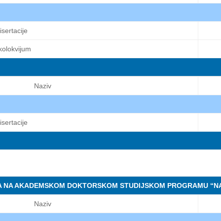
sertacije
kolokvijum
Naziv
sertacije
A NA AKADEMSKOM DOKTORSKOM STUDIJSKOM PROGRAMU “NA
Naziv