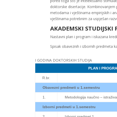
pored toga što je intelektualno stimula
doktorske disertacije. Kombinovanjem pr
metodama i vještinama empirijskih i ana
vještinama potrebnim za uspješan razvo
AKADEMSKI STUDIJSKI
Nastavni plan i program i iskazana kred
Spisak obaveznih i izbornih predmeta 
I GODINA DOKTORSKIH STUDIJA
PLAN I PROGR
R.br.
Obavezni predmeti u 1.semestru
1.
Metodologija naučno – istraživ
Izborni predmeti u 1.semestru
2.
Izborni predmet 1