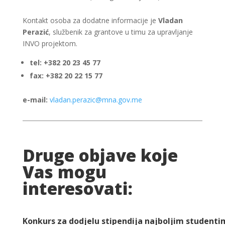
Kontakt osoba za dodatne informacije je
Vladan
Perazić
, službenik za grantove u timu za upravljanje
INVO projektom.
tel: +382 20 23 45 77
fax: +382 20 22 15 77
e-mail:
vladan.perazic@mna.gov.me
Druge objave koje
Vas mogu
interesovati:
Konkurs za dodjelu stipendija najboljim studenti