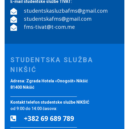
E-mail studentske službe TIVAT:
studentskasluzbafms@gmail.com

studentskafms@gmail.com

fms-tivat@t-com.me

STUDENTSKA SLUŽBA
NIKŠIĆ
Adresa: Zgrada Hotela «Onogošt» Nikšić
81400 Nikšić
Kontakt telefon studentske službe NIKŠIĆ
od 9:00 do 14:00 časova:
+382 69 689 789
