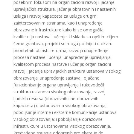
posebnim fokusom na organizacioni razvoj i jačanje
upravljačkih struktura, jačanje obrazovnih i nastavnih
usluga i razvoj kapaciteta za usluge drugim
zainteresovanim stranama, kao i unapređenje
obrazovne infrastrukture kako bi se omogućila
kvalitetnija nastava i učenje. U skladu sa opštim ciljem
šeme grantova, projekti se mogu podnijeti u okviru
prioritetnih oblasti: reforma, razvoj i unapređenje
procesa nastave i učenja; unapređenje upravljanja
kvalitetom procesa nastave i učenja; organizacioni
razvoj i jačanje upravljačkih struktura ustanova visokog
obrazovanja; unapređenje sastava i ojačano
funkcionisanje organa upravljanja i rukovodećih
struktura ustanova visokog obrazovanja; razvoj
ljudskih resursa (obrazovnih i ne-obrazovnih
kapaciteta) u ustanovama visokog obrazovanja;
poboljšanje interne i eksterne komunikacije ustanova
visokog obrazovanja; i poboljšanje obrazovne
infrastrukture u ustanovama visokog obrazovanja.
Predviđeno trajanje odobrenih projekata je do