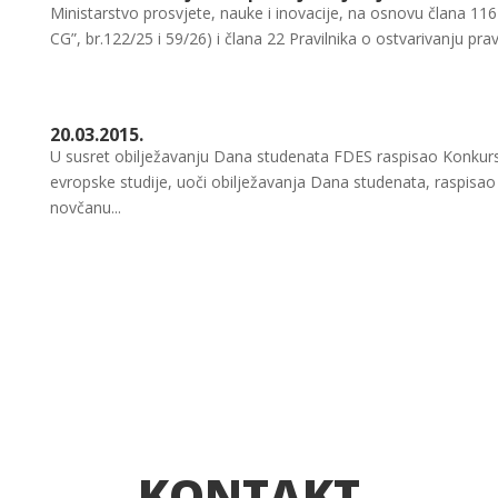
Ministarstvo prosvjete, nauke i inovacije, na osnovu člana 116
CG”, br.122/25 i 59/26) i člana 22 Pravilnika o ostvarivanju prav
20.03.2015.
U susret obilježavanju Dana studenata FDES raspisao Konkurs 
evropske studije, uoči obilježavanja Dana studenata, raspisao j
novčanu...
KONTAKT