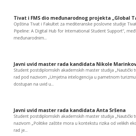
Tivat i FMS dio međunarodnog projekta „Global Ta
Opština Tivat i Fakultet za mediteranske poslovne studije Tiva
Pipeline: A Digital Hub for International Student Support“, m
međunarodnim...
Javni uvid master rada kandidata Nikole Marinkov
Student postdiplomskih akademskih master studija „Nautički t
rad pod nazivom „Umjetna intelogencija u pametnom turizmu“
dostupan na uvid u...
Javni uvid master rada kandidata Anta Sršena
Student postdiplomskih akademskih master studija „Nautički t
nazivom „Politike zaštite mora u kontekstu rizika od velikih 
rad je...