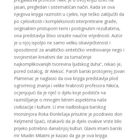
jasan, pregledan i sistematičan način. Kada se ova
njegova knjiga razmotri u cjelini, nije teško zaklјučiti da
po cjelovitosti i kompleksnosti interpretirane građe,
originalnim pristupom temi i postignutim rezultatima,
ona predstavlјa štivo izrazite naučne vrijednosti. Autor
je u njoj ispolјio ne samo veliku obaviještenost i
sposobnost za analitičko-sintetičko vrednovanje nego i
svojevrstan kreativni dar za tumačenje
najkomplikovanijih tvorevina lјudskog duha“, rekao je,
pored ostalog, dr Aleksić. Paroh barski protojerej Jovan
Plamenac je naglasio da ova knjiga predstavlјa plod
ogromnog znanja i velike hrabrosti profesora Nikića,
ocjenjujući da je riječ o djelu koje podstiče na
razmišlјanje o mnogim bitnim aspektima naše
civilizacije i kulture. U ime nadbiskupa barskog
monsinjora Roka Đonlešaja prisutne je pozdravio don
Kelјmend Spaći, istakavši da je djelo ovakve vrste bilo
prijeko potrebno današnjoj kulturi. Glavni imam barski
mr Muidin Milaimi je kazao da ga je ova knjiga