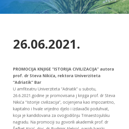
26.06.2021.
PROMOCIJA KNJIGE “ISTORIJA CIVILIZACIJA” autora
prof. dr Steva Nikića, rektora Univerziteta
“Adriatik” Bar
U amfiteatru Univerziteta “Adriatik” u subotu,
26.6.2021.godine je promovisana j knjiga prof. dr Steva
Nikića “Istorije civilizacija”, ocijenjena kao impozantno,
kapitalno i hvale vrijedno djelo i izdavački poduhvat,
koja je kandidovana za ovogodišnju Trinaestojulsku
nagradu. Na promociji su govorili akademik prof. dr
Šefket Krcić, doc. dr Budimir Aleksić, paroh barski