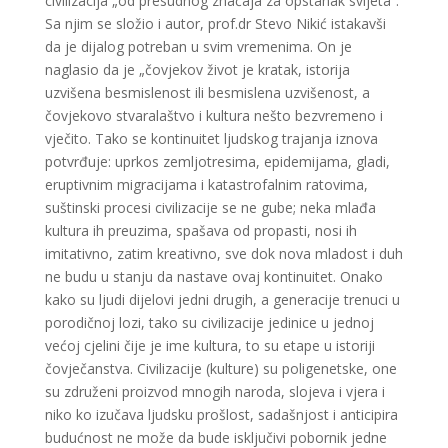
civilizacija „od presudnog značaja za opstanak svijeta”.
Sa njim se složio i autor, prof.dr Stevo Nikić istakavši
da je dijalog potreban u svim vremenima. On je
naglasio da je „čovjekov život je kratak, istorija
uzvišena besmislenost ili besmislena uzvišenost, a
čovjekovo stvaralaštvo i kultura nešto bezvremeno i
vječito. Tako se kontinuitet ljudskog trajanja iznova
potvrđuje: uprkos zemljotresima, epidemijama, gladi,
eruptivnim migracijama i katastrofalnim ratovima,
suštinski procesi civilizacije se ne gube; neka mlađa
kultura ih preuzima, spašava od propasti, nosi ih
imitativno, zatim kreativno, sve dok nova mladost i duh
ne budu u stanju da nastave ovaj kontinuitet. Onako
kako su ljudi dijelovi jedni drugih, a generacije trenuci u
porodičnoj lozi, tako su civilizacije jedinice u jednoj
većoj cjelini čije je ime kultura, to su etape u istoriji
čovječanstva. Civilizacije (kulture) su poligenetske, one
su združeni proizvod mnogih naroda, slojeva i vjera i
niko ko izučava ljudsku prošlost, sadašnjost i anticipira
budućnost ne može da bude isključivi pobornik jedne