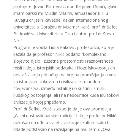
protojerej Jovan Plamenac, don Keljmend Spaći, glavni
imam barski mr Muidin Milaimi, ambasador BiH u
Kuvajtu dr Jasin Ravažde, dekan Internacionalnog
univerziteta u Goraždu dr Muamer Kalić, prof. dr Safet
Betković sa Univerziteta u Oslu i autor, prof.dr Stevo
Nikić.
Program je vodila Lidija Raković, profesorica, koja je
kazala da je profesor Nikić podario “kompleksno,
slojevito djelo, izuzetne prostornosti i raznovrsnosti
misli I ideja, istorjskih podataka i filozofsko-teorijskih
polazišta koja pobuđuju na brojna promišljanja u vezi
sa istorijskim tokovima i civilizacijskim hodom
čovječanstva, između ostalog i o suštini i smislu
ljudskog postojanja, ali i na nedoumice kuda idu tokovi
civilizacije kojoj pripadamo.”
Prof. dr Šefket Krcić istakao je da je ova promocija
„časni nastavak barske tradicije“ i da je profesor Nikić
pokušao da uđe u svijet civilizacije i kulture kako bi
mlade podstakao na razišljanje na ovu temu. „Ova