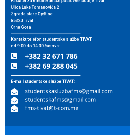
Fakultet za mediteranske poslovne studije Tivat
Ulica Luke Tomanovića 2
Zgrada stare Opštine
85320 Tivat
Crna Gora
Kontakt telefon studentske službe TIVAT
od 9:00 do 14:30 časova:
+382 32 671 786

+382 69 288 045

E-mail studentske službe TIVAT:
studentskasluzbafms@gmail.com

studentskafms@gmail.com

fms-tivat@t-com.me
