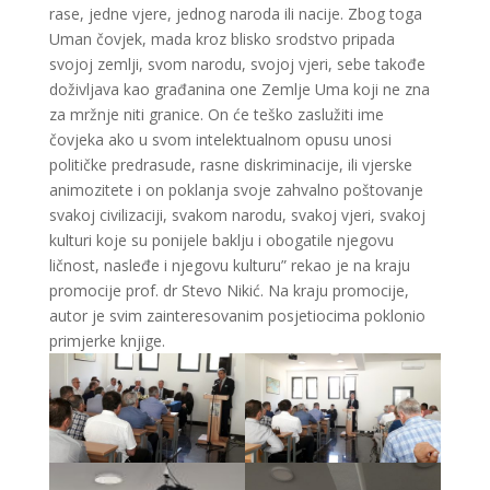
rase, jedne vjere, jednog naroda ili nacije. Zbog toga
Uman čovjek, mada kroz blisko srodstvo pripada
svojoj zemlji, svom narodu, svojoj vjeri, sebe takođe
doživljava kao građanina one Zemlje Uma koji ne zna
za mržnje niti granice. On će teško zaslužiti ime
čovjeka ako u svom intelektualnom opusu unosi
političke predrasude, rasne diskriminacije, ili vjerske
animozitete i on poklanja svoje zahvalno poštovanje
svakoj civilizaciji, svakom narodu, svakoj vjeri, svakoj
kulturi koje su ponijele baklju i obogatile njegovu
ličnost, nasleđe i njegovu kulturu” rekao je na kraju
promocije prof. dr Stevo Nikić. Na kraju promocije,
autor je svim zainteresovanim posjetiocima poklonio
primjerke knjige.