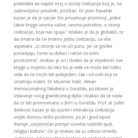
podstakla da napiše esej o istoriji civilizacije koji je, na
zadovolјstvo prisutnih, pročitao. Dr Jasin Ravažde
kazao je da je sjećan što prisustvuje promociji „jedne
takve knjige-veoma važne, veoma potrebne, o istoriji
civilizacije, koja nas spaja.“ Istakao je da je globalist, te
da smatra da svi imamo jednu civilizaciju, sa više
aspekata. „Iz istorije se ne uči puno, jer se greške
ponavljaju, tome su dokaz i ratovi na ovim
prostorima“, istakao je on i dodao da je vrijednost ove
knjige u činjenici da niko ko je velik ne može biti toliko
velik da ne može biti pobijeđen, čak i od onih koji se
smatraju malim. Dr Moamer Kalić, dekan
Inernacionalnog fakulteta u Goraždu, pozdravio je
izdavanje ovog grandioznog djela i istakao da se nada
da će biti promovisano u BiH i u Goraždu. Prof. dr Safet
Betković kazao je da susreti i interakcija civilizacija
uvijek donesu nešto pozitivno, pa je i grad ispod
Rumije „svojevrstan primjer susreta različitih ljudi,
religija i kultura.“ On je istakao da su odnosi između