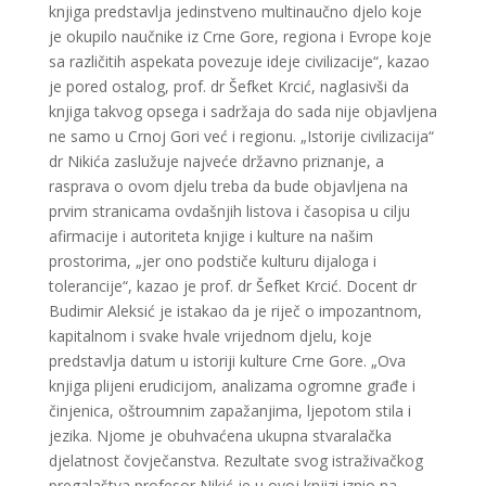
knjiga predstavlјa jedinstveno multinaučno djelo koje
je okupilo naučnike iz Crne Gore, regiona i Evrope koje
sa različitih aspekata povezuje ideje civilizacije“, kazao
je pored ostalog, prof. dr Šefket Krcić, naglasivši da
knjiga takvog opsega i sadržaja do sada nije objavlјena
ne samo u Crnoj Gori već i regionu. „Istorije civilizacija“
dr Nikića zaslužuje najveće državno priznanje, a
rasprava o ovom djelu treba da bude objavlјena na
prvim stranicama ovdašnjih listova i časopisa u cilјu
afirmacije i autoriteta knjige i kulture na našim
prostorima, „jer ono podstiče kulturu dijaloga i
tolerancije“, kazao je prof. dr Šefket Krcić. Docent dr
Budimir Aleksić je istakao da je riječ o impozantnom,
kapitalnom i svake hvale vrijednom djelu, koje
predstavlјa datum u istoriji kulture Crne Gore. „Ova
knjiga plijeni erudicijom, analizama ogromne građe i
činjenica, oštroumnim zapažanjima, lјepotom stila i
jezika. Nјome je obuhvaćena ukupna stvaralačka
djelatnost čovječanstva. Rezultate svog istraživačkog
pregalaštva profesor Nikić je u ovoj knjizi iznio na