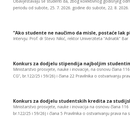
Obavještavaju se studenti da, zbog kolektivnog godišnjeg odmo
periodu od subote, 25. 7. 2026. godine do subote, 22. 8. 2026. 
“Ako studente ne naučimo da misle, postaće lak pl
Intervju: Prof. dr Stevo Nikić, rektor Univerziteta “Adriatik” Bar
Konkurs za dodjelu stipendija najboljim studenti
Ministarstvo prosvjete, nauke i inovacije, na osnovu člana 116
CG”, br.122/25 i 59/26) i člana 22 Pravilnika o ostvarivanju prav
Konkurs za dodjelu studentskih kredita za studij
Ministarstvo prosvjete, nauke i inovacija na osnovu člana 116 
br.122/25 i 59/26) i člana 5 Pravilnika o ostvarivanju prava na st