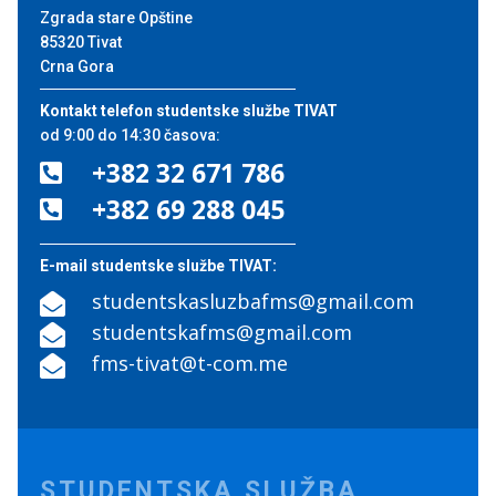
Zgrada stare Opštine
85320 Tivat
Crna Gora
Kontakt telefon studentske službe TIVAT
od 9:00 do 14:30 časova:
+382 32 671 786

+382 69 288 045

E-mail studentske službe TIVAT:
studentskasluzbafms@gmail.com

studentskafms@gmail.com

fms-tivat@t-com.me

STUDENTSKA SLUŽBA