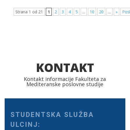
Strana 1 od 21
1
2
3
4
5
...
10
20
...
»
Pos
KONTAKT
Kontakt informacije Fakulteta za
Mediteranske poslovne studije
STUDENTSKA SLUŽBA
ULCINJ: