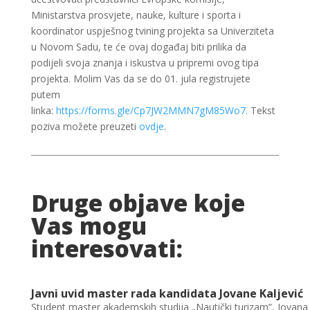
Ministarstva prosvjete, nauke, kulture i sporta i
koordinator uspješnog tvining projekta sa Univerziteta
u Novom Sadu, te će ovaj događaj biti prilika da
podijeli svoja znanja i iskustva u pripremi ovog tipa
projekta. Molim Vas da se do 01. jula registrujete
putem
linka:
https://forms.gle/Cp7JW2MMN7gM85Wo7
.
Tekst
poziva možete preuzeti
ovdje
.
Druge objave koje
Vas mogu
interesovati:
Javni uvid master rada kandidata Jovane Kaljević
Student master akademskih studija „Nautički turizam”, Jovana