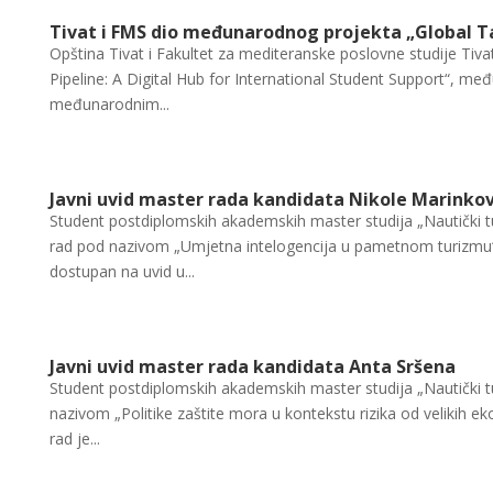
Tivat i FMS dio međunarodnog projekta „Global Ta
Opština Tivat i Fakultet za mediteranske poslovne studije Tiva
Pipeline: A Digital Hub for International Student Support“, m
međunarodnim...
Javni uvid master rada kandidata Nikole Marinkov
Student postdiplomskih akademskih master studija „Nautički t
rad pod nazivom „Umjetna intelogencija u pametnom turizmu“
dostupan na uvid u...
Javni uvid master rada kandidata Anta Sršena
Student postdiplomskih akademskih master studija „Nautički t
nazivom „Politike zaštite mora u kontekstu rizika od velikih 
rad je...