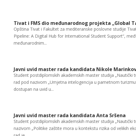
Tivat i FMS dio međunarodnog projekta „Global Ta
Opština Tivat i Fakultet za mediteranske poslovne studije Tiva
Pipeline: A Digital Hub for International Student Support“, m
međunarodnim...
Javni uvid master rada kandidata Nikole Marinkov
Student postdiplomskih akademskih master studija „Nautički t
rad pod nazivom „Umjetna intelogencija u pametnom turizmu“
dostupan na uvid u...
Javni uvid master rada kandidata Anta Sršena
Student postdiplomskih akademskih master studija „Nautički t
nazivom „Politike zaštite mora u kontekstu rizika od velikih 
rad je...