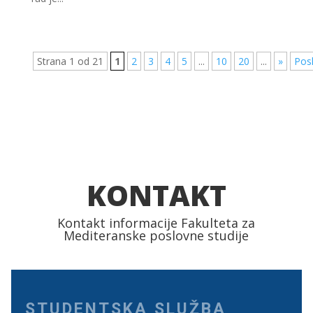
Strana 1 od 21
1
2
3
4
5
...
10
20
...
»
Pos
KONTAKT
Kontakt informacije Fakulteta za
Mediteranske poslovne studije
STUDENTSKA SLUŽBA