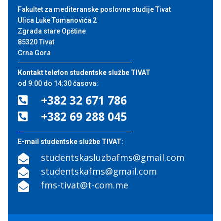
Fakultet za mediteranske poslovne studije Tivat
Ulica Luke Tomanovića 2
Zgrada stare Opštine
85320 Tivat
Crna Gora
Kontakt telefon studentske službe TIVAT
od 9:00 do 14:30 časova:
+382 32 671 786

+382 69 288 045

E-mail studentske službe TIVAT:
studentskasluzbafms@gmail.com

studentskafms@gmail.com

fms-tivat@t-com.me
