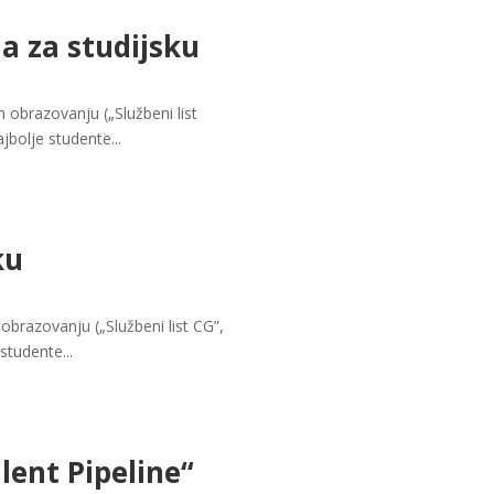
a za studijsku
 obrazovanju („Službeni list
jbolje studente...
ku
obrazovanju („Službeni list CG”,
studente...
lent Pipeline“