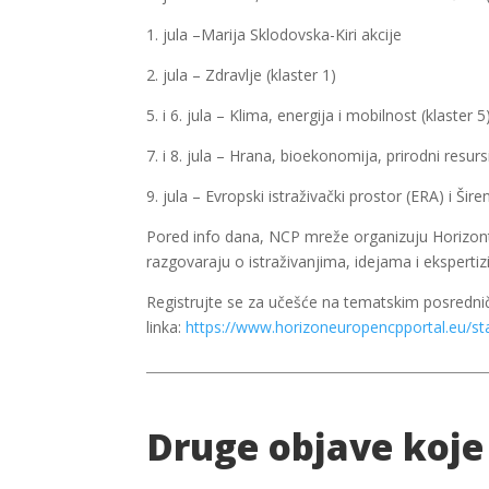
1. jula –Marija Sklodovska-Kiri akcije
2. jula – Zdravlje (klaster 1)
5. i 6. jula – Klima, energija i mobilnost (klaster 5
7. i 8. jula – Hrana, bioekonomija, prirodni resurs
9. jula – Evropski istraživački prostor (ERA) i Šire
Pored info dana, NCP mreže organizuju Horizont 
razgovaraju o istraživanjima, idejama i ekspert
Registrujte se za učešće na tematskim posredn
linka:
https://www.horizoneuropencpportal.eu/st
Druge objave koje