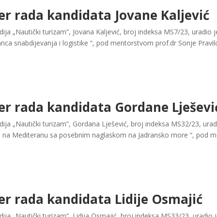
er rada kandidata Jovane Kaljević
ja „Nautički turizam”, Jovana Kaljević, broj indeksa MS7/23, uradio
lanca snabdijevanja i logistike “, pod mentorstvom prof.dr Sonje Pravi
er rada kandidata Gordane Lješevi
ija „Nautički turizam”, Gordana Lješević, broj indeksa MS32/23, ura
ma na Mediteranu sa posebnim naglaskom na Jadransko more “, pod m
er rada kandidata Lidije Osmajić
ja „Nautički turizam”, Lidija Osmajić, broj indeksa MS33/23, uradio