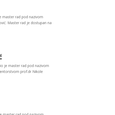
 je master rad pod nazivom
lović. Master rad je dostupan na
ć
dio je master rad pod nazivom
entorstvom prof.dr Nikole
 je master rad pod nazivom