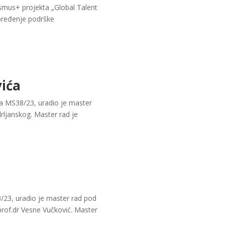
rasmus+ projekta „Global Talent
apređenje podrške
vića
sa MS38/23, uradio je master
ljanskog. Master rad je
/23, uradio je master rad pod
prof.dr Vesne Vučković. Master