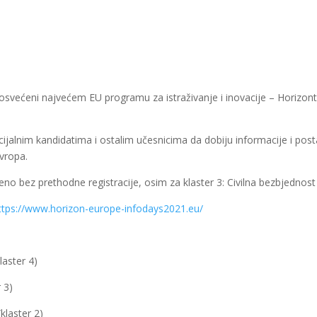
osvećeni najvećem EU programu za istraživanje i inovacije – Horizont 
cijalnim kandidatima i ostalim učesnicima da dobiju informacije i po
vropa.
o bez prethodne registracije, osim za klaster 3: Civilna bezbjednost
ttps://www.horizon-europe-infodays2021.eu/
klaster 4)
 3)
(klaster 2)