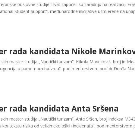
teranske poslovne studije Tivat započeli su saradnju na realizaciji E
ernational Student Support“, međunarodne inicijative usmjerene na un
er rada kandidata Nikole Marinko
ih master studija „Nautički turizam”, Nikola Marinković, broj indek
logencija u pametnom turizmu“, pod mentorstvom prof.dr Đorđa Nadr
er rada kandidata Anta Sršena
kih master studija „Nautički turizam”, Ante Sršen, broj indeksa MS43
u kontekstu rizika od velikih ekoloških incidenata“, pod mentorstvom 