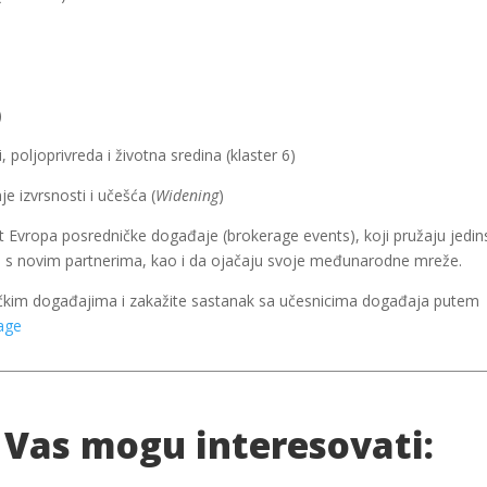
)
i, poljoprivreda i životna sredina (klaster 6)
nje izvrsnosti i učešća (
Widening
)
Evropa posredničke događaje (brokerage events), koji pružaju jedinst
izi s novim partnerima, kao i da ojačaju svoje međunarodne mreže.
ičkim događajima i zakažite sastanak sa učesnicima događaja putem
age
 Vas mogu interesovati: