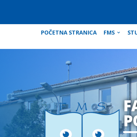
POČETNA STRANICA
FMS
STU
F
P