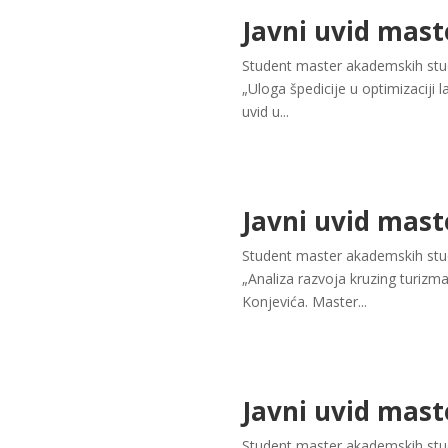
Javni uvid mast
Student master akademskih studi
„Uloga špedicije u optimizaciji 
uvid u...
Javni uvid mast
Student master akademskih stud
„Analiza razvoja kruzing turiz
Konjevića. Master...
Javni uvid mast
Student master akademskih studi