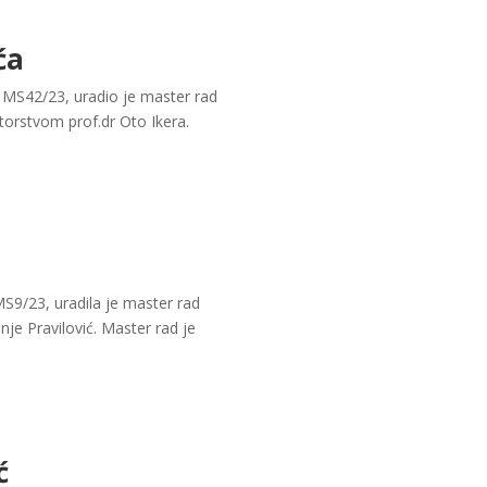
ća
a MS42/23, uradio je master rad
torstvom prof.dr Oto Ikera.
S9/23, uradila je master rad
je Pravilović. Master rad je
ć