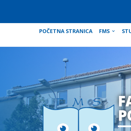
POČETNA STRANICA
FMS
STU
F
P