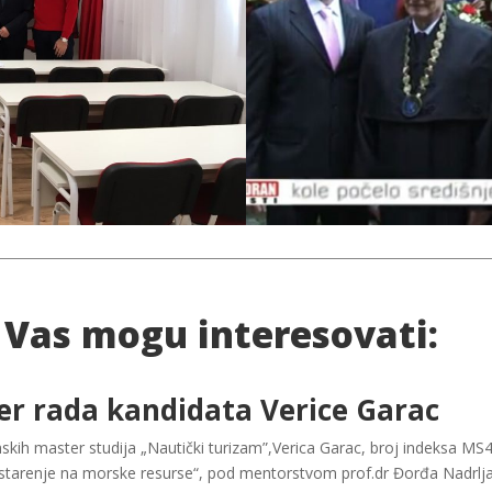
 Vas mogu interesovati:
er rada kandidata Verice Garac
ih master studija „Nautički turizam”,Verica Garac, broj indeksa MS4
starenje na morske resurse“, pod mentorstvom prof.dr Đorđa Nadrlj