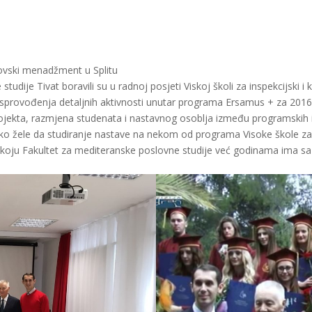
rovski menadžment u Splitu
tudije Tivat boravili su u radnoj posjeti Viskoj školi za inspekcijski
sprovođenja detaljnih aktivnosti unutar programa Ersamus + za 2016
jekta, razmjena studenata i nastavnog osoblja između programskih i 
iko žele da studiranje nastave na nekom od programa Visoke škole za 
oju Fakultet za mediteranske poslovne studije već godinama ima sa 