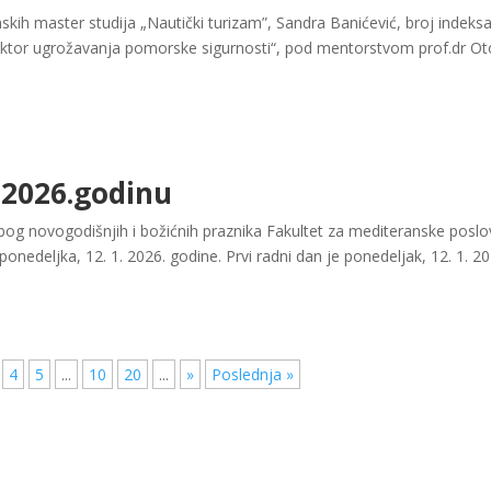
ih master studija „Nautički turizam”, Sandra Banićević, broj indeks
tor ugrožavanja pomorske sigurnosti“, pod mentorstvom prof.dr Oto
 2026.godinu
bog novogodišnjih i božićnih praznika Fakultet za mediteranske poslov
ponedeljka, 12. 1. 2026. godine. Prvi radni dan je ponedeljak, 12. 1. 202
4
5
...
10
20
...
»
Poslednja »