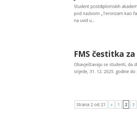
Student postdiplomskih akademsk
pod nazivom „Terorizam kao fak
na uvid u...
FMS čestitka za
Obavještavaju se studenti, da z
srijede, 31. 12. 2025. godine do 
Strana 2 od 21
«
1
2
3