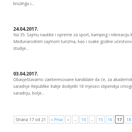
kruzingu i...
24.04.2017.
Na 35. Sajmu nautike i opreme za sport, kamping i rekreaciju 
Međunarodnim sajmom turizma, kao i svake godine učestvoval
studije...
03.04.2017.
Obavještavamo zainteresovane kandidate da će, za akademsku
saradnje Republike Italije dodijeliti 18 mjeseci stipendija c
saradnju, bolje...
Strana 17 od 21
« Prva
«
...
10
...
15
16
17
18