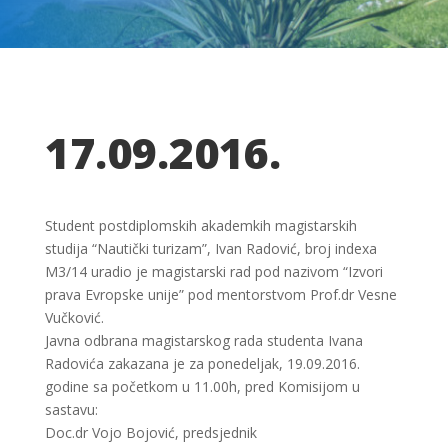
17.09.2016.
Student postdiplomskih akademkih magistarskih
studija “Nautički turizam”, Ivan Radović, broj indexa
M3/14 uradio je magistarski rad pod nazivom “Izvori
prava Evropske unije” pod mentorstvom Prof.dr Vesne
Vučković.
Javna odbrana magistarskog rada studenta Ivana
Radovića zakazana je za ponedeljak, 19.09.2016.
godine sa početkom u 11.00h, pred Komisijom u
sastavu:
Doc.dr Vojo Bojović, predsjednik