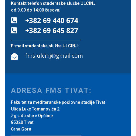
Kontakt telefon studentske službe ULCINJ
od 9:00 do 14:00 časova:
+382 69 440 674

+382 69 645 827

E-mail studentske službe ULCINJ:
fms-ulcinj@gmail.com

ADRESA FMS TIVAT:
Fakultet za mediteranske poslovne studije Tivat
Ulica Luke Tomanovića 2
Zgrada stare Opštine
85320 Tivat
Crna Gora