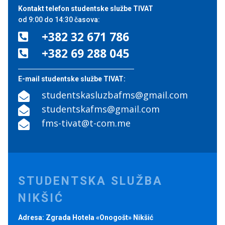
Kontakt telefon studentske službe TIVAT
od 9:00 do 14:30 časova:
+382 32 671 786

+382 69 288 045

E-mail studentske službe TIVAT:
studentskasluzbafms@gmail.com

studentskafms@gmail.com

fms-tivat@t-com.me

STUDENTSKA SLUŽBA
NIKŠIĆ
Adresa: Zgrada Hotela «Onogošt» Nikšić