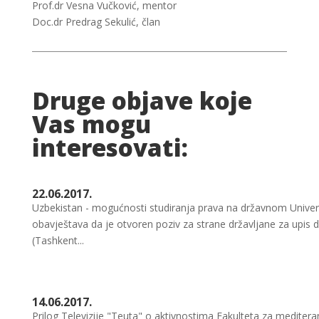
Prof.dr Vesna Vučković, mentor
Doc.dr Predrag Sekulić, član
Druge objave koje
Vas mogu
interesovati:
22.06.2017.
Uzbekistan - mogućnosti studiranja prava na državnom Univer
obavještava da je otvoren poziv za strane državljane za upis
(Tashkent...
14.06.2017.
Prilog Televizije "Teuta" o aktivnostima Fakulteta za medite