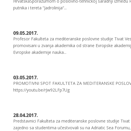
HrvatskaSporazumom o poslovno-tehničkoj saradnji između Pom
putnika i tereta “Jadrolinija“...
09.05.2017.
Profesor Fakulteta za mediteranske poslovne studije Tivat Ve
promovisani u zvanja akademika od strane Evropske akademi
Evropske akademije nauka...
03.05.2017.
PROMOTIVNI SPOT FAKULTETA ZA MEDITERANSKE POSLOVNE S
https://youtu.be/rJw92LFp7Ug
28.04.2017.
Predstavnici Fakulteta za mediteranske poslovne studije Tivat 
zajedno sa studentima učestvovali su na Adriatic Sea Foru