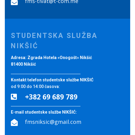
fms-tivat@t-com.me

STUDENTSKA SLUŽBA
NIKŠIĆ
Adresa: Zgrada Hotela «Onogošt» Nikšić
81400 Nikšić
Kontakt telefon studentske službe NIKŠIĆ
od 9:00 do 14:00 časova:
+382 69 689 789

E-mail studentske službe NIKŠIĆ:
fmsniksic@gmail.com
