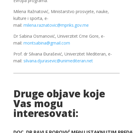
Evropa programa:
Milena Ražnatović, Ministarstvo prosvjete, nauke,
kulture i sporta, e-
mail:
milena.raznatovic@mpnks.gov.me
Dr Sabina Osmanović, Univerzitet Crne Gore, e-
mail:
montsabina@gmail.com
Prof. dr Silvana Đurašević, Univerzitet Mediteran, e-
mail:
silvana.djurasevic@unimediteran.net
Druge objave koje
Vas mogu
interesovati:
DOC. DR PAVLE POPOVIĆ MEĐU ISTAKNUTIM PRE