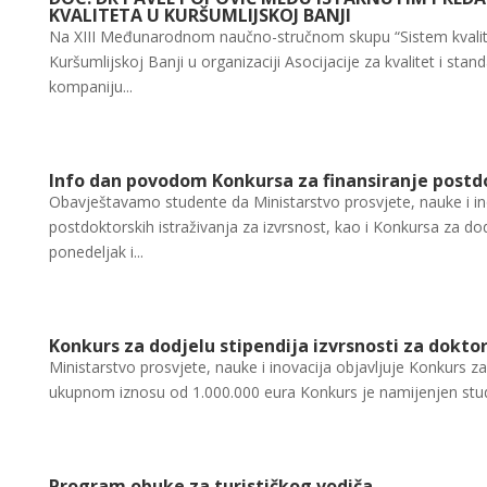
KVALITETA U KURŠUMLIJSKOJ BANJI
Na XIII Međunarodnom naučno-stručnom skupu “Sistem kvalite
Kuršumlijskoj Banji u organizaciji Asocijacije za kvalitet i stan
kompaniju...
Info dan povodom Konkursa za finansiranje postdo
Obavještavamo studente da Ministarstvo prosvjete, nauke i i
postdoktorskih istraživanja za izvrsnost, kao i Konkursa za dodj
ponedeljak i...
Konkurs za dodjelu stipendija izvrsnosti za doktor
Ministarstvo prosvjete, nauke i inovacija objavljuje Konkurs za 
ukupnom iznosu od 1.000.000 eura Konkurs je namijenjen studen
Program obuke za turističkog vodiča