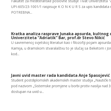
Fakultet za mediteranske poslovne studije Tivat Univerziteta "
UPI-605/23-1001/1 raspisuje K O N K U R S za upis kandidata
POTREBNA...
Kratka analiza rasprave Junaka apsurda, kultnog 
Univerziteta “Adriatik” Bar, prof.dr Stevo Nikić
U savremenoj svjetskoj literaturi kao i filozofiji pojam apsu
Kamija, u dramskom stvaralaštvu to je slučaj sa Beketom i Jon
kod...
Javni uvid master rada kandidata Anje Spasojević
Student postdiplomskih akademskih master studija „Nautički tu
pod nazivom „Sistemske promjene u borbi protiv nasilja nad 
dostupan na uvid u...