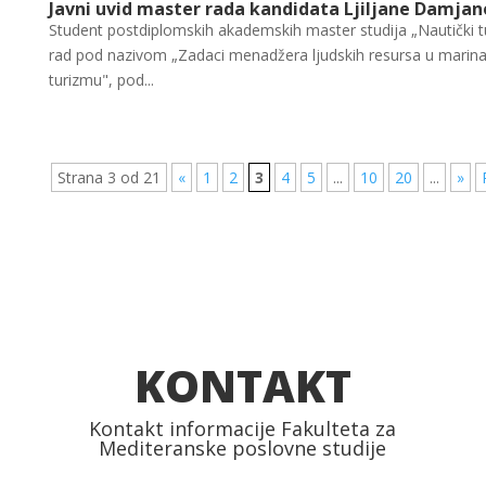
Javni uvid master rada kandidata Ljiljane Damjan
Student postdiplomskih akademskih master studija „Nautički tu
rad pod nazivom „Zadaci menadžera ljudskih resursa u marina
turizmu", pod...
Strana 3 od 21
«
1
2
3
4
5
...
10
20
...
»
KONTAKT
Kontakt informacije Fakulteta za
Mediteranske poslovne studije