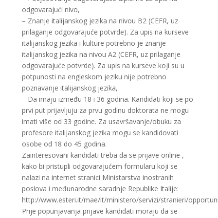
odgovarajući nivo,
– Znanje italijanskog jezika na nivou B2 (CEFR, uz
prilaganje odgovarajuće potvrde). Za upis na kurseve
italijanskog jezika i kulture potrebno je znanje
italijanskog jezika na nivou A2 (CEFR, uz prilaganje
odgovarajuće potvrde). Za upis na kurseve koji su u
potpunosti na engleskom jeziku nije potrebno
poznavanje italijanskog jezika,
– Da imaju između 18 i 36 godina. Kandidati koji se po
prvi put prijavljuju za prvu godinu doktorata ne mogu
imati više od 33 godine. Za usavršavanje/obuku za
profesore italijanskog jezika mogu se kandidovati
osobe od 18 do 45 godina.
Zainteresovani kandidati treba da se prijave online ,
kako bi pristupli odgovarajućem formularu koji se
nalazi na internet stranici Ministarstva inostranih
poslova i međunarodne saradnje Republike Italije:
http://www.esteri.it/mae/it/ministero/servizi/stranieri/opportun
Prije popunjavanja prijave kandidati moraju da se