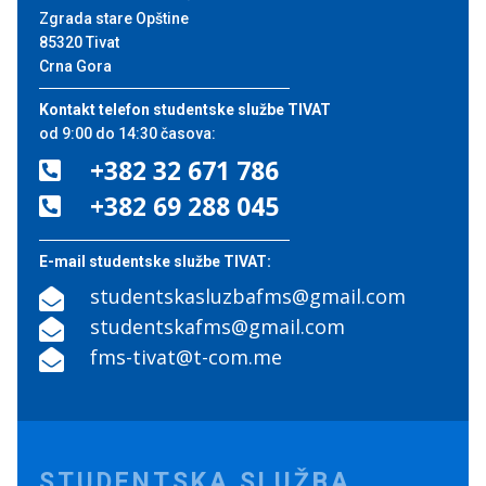
Zgrada stare Opštine
85320 Tivat
Crna Gora
Kontakt telefon studentske službe TIVAT
od 9:00 do 14:30 časova:
+382 32 671 786

+382 69 288 045

E-mail studentske službe TIVAT:
studentskasluzbafms@gmail.com

studentskafms@gmail.com

fms-tivat@t-com.me

STUDENTSKA SLUŽBA