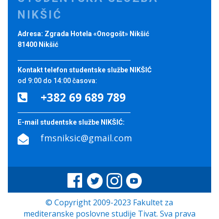
NIKŠIĆ
Adresa: Zgrada Hotela «Onogošt» Nikšić
81400 Nikšić
Kontakt telefon studentske službe NIKŠIĆ
od 9:00 do 14:00 časova:
+382 69 689 789

E-mail studentske službe NIKŠIĆ:
fmsniksic@gmail.com

© Copyright 2009-2023 Fakultet za
mediteranske poslovne studije Tivat. Sva prava