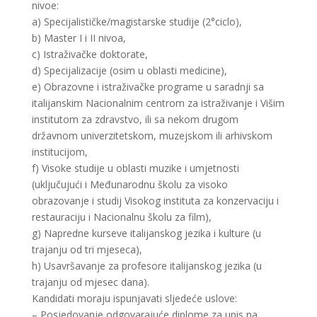
nivoe:
a) Specijalističke/magistarske studije (2°ciclo),
b) Master I i II nivoa,
c) Istraživačke doktorate,
d) Specijalizacije (osim u oblasti medicine),
e) Obrazovne i istraživačke programe u saradnji sa
italijanskim Nacionalnim centrom za istraživanje i Višim
institutom za zdravstvo, ili sa nekom drugom
državnom univerzitetskom, muzejskom ili arhivskom
institucijom,
f) Visoke studije u oblasti muzike i umjetnosti
(uključujući i Međunarodnu školu za visoko
obrazovanje i studij Visokog instituta za konzervaciju i
restauraciju i Nacionalnu školu za film),
g) Napredne kurseve italijanskog jezika i kulture (u
trajanju od tri mjeseca),
h) Usavršavanje za profesore italijanskog jezika (u
trajanju od mjesec dana).
Kandidati moraju ispunjavati sljedeće uslove:
– Posjedovanje odgovarajuće diplome za upis na