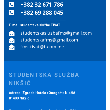
+382 32 671 786

+382 69 288 045

E-mail studentske službe TIVAT:
studentskasluzbafms@gmail.com

studentskafms@gmail.com

fms-tivat@t-com.me

STUDENTSKA SLUŽBA
NIKŠIĆ
Adresa: Zgrada Hotela «Onogošt» Nikšić
81400 Nikšić