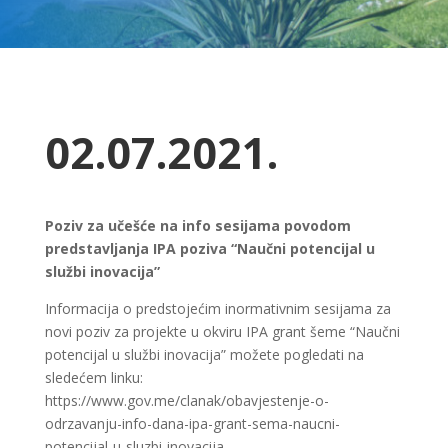
02.07.2021.
Poziv za učešće na info sesijama povodom
predstavljanja IPA poziva “Naučni potencijal u
službi inovacija”
Informacija o predstojećim inormativnim sesijama za
novi poziv za projekte u okviru IPA grant šeme “Naučni
potencijal u službi inovacija” možete pogledati na
sledećem linku:
https://www.gov.me/clanak/obavjestenje-o-
odrzavanju-info-dana-ipa-grant-sema-naucni-
potencijal-u-sluzbi-inovacija