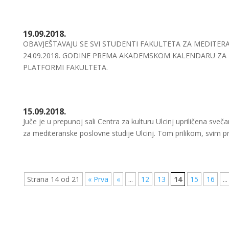
19.09.2018.
OBAVJEŠTAVAJU SE SVI STUDENTI FAKULTETA ZA MEDITER
24.09.2018. GODINE PREMA AKADEMSKOM KALENDARU ZA 2
PLATFORMI FAKULTETA.
15.09.2018.
Juče je u prepunoj sali Centra za kulturu Ulcinj upriličena sve
za mediteranske poslovne studije Ulcinj. Tom prilikom, svim pr
Strana 14 od 21
« Prva
«
...
12
13
14
15
16
...