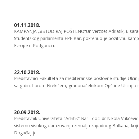
01.11.2018.
KAMPANJA „#STUDIRAJ POŠTENO“Univerzitet Adriatik, u saradnji
Studentskog parlamenta FPE Bar, pokrenuo je pozitivnu kamp
Evrope u Podgorici u...
22.10.2018.
Predstavnici Fakulteta za mediteranske poslovne studije Ulcinj b
sa g-din. Lorom Nrekićem, gradonačelnikom Opštine Ulcinj o ra
30.09.2018.
Predstavnik Univerziteta "Adritik" Bar - doc. dr Nikola Vukčević
sistemu visokog obrazovanja zemalja zapadnog Balkana, koji j
Događaj je...