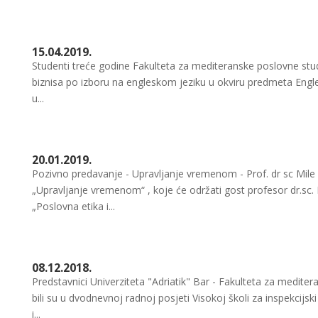
15.04.2019.
Studenti treće godine Fakulteta za mediteranske poslovne studi
biznisa po izboru na engleskom jeziku u okviru predmeta Engle
u...
20.01.2019.
Pozivno predavanje - Upravljanje vremenom - Prof. dr sc Mil
„Upravljanje vremenom“ , koje će održati gost profesor dr.sc.
„Poslovna etika i...
08.12.2018.
Predstavnici Univerziteta "Adriatik" Bar - Fakulteta za medite
bili su u dvodnevnoj radnoj posjeti Visokoj školi za inspekci
i...