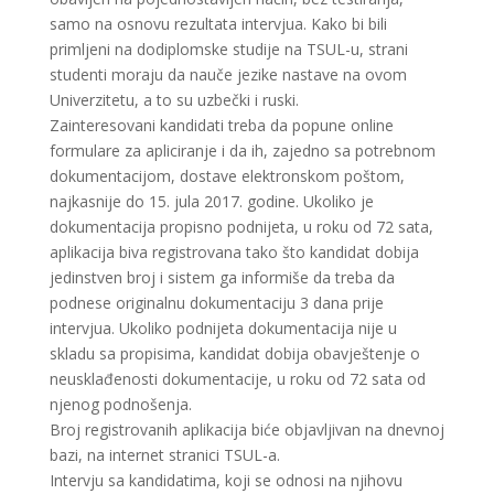
samo na osnovu rezultata intervjua. Kako bi bili
primljeni na dodiplomske studije na TSUL-u, strani
studenti moraju da nauče jezike nastave na ovom
Univerzitetu, a to su uzbečki i ruski.
Zainteresovani kandidati treba da popune online
formulare za apliciranje i da ih, zajedno sa potrebnom
dokumentacijom, dostave elektronskom poštom,
najkasnije do 15. jula 2017. godine. Ukoliko je
dokumentacija propisno podnijeta, u roku od 72 sata,
aplikacija biva registrovana tako što kandidat dobija
jedinstven broj i sistem ga informiše da treba da
podnese originalnu dokumentaciju 3 dana prije
intervjua. Ukoliko podnijeta dokumentacija nije u
skladu sa propisima, kandidat dobija obavještenje o
neusklađenosti dokumentacije, u roku od 72 sata od
njenog podnošenja.
Broj registrovanih aplikacija biće objavljivan na dnevnoj
bazi, na internet stranici TSUL-a.
Intervju sa kandidatima, koji se odnosi na njihovu