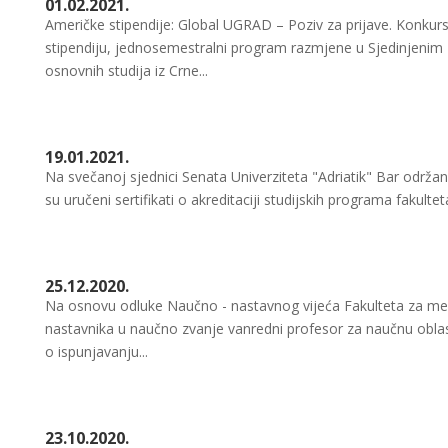
01.02.2021.
Američke stipendije: Global UGRAD – Poziv za prijave. Konk
stipendiju, jednosemestralni program razmjene u Sjedinjenim
osnovnih studija iz Crne...
19.01.2021.
Na svečanoj sjednici Senata Univerziteta "Adriatik" Bar održan
su uručeni sertifikati o akreditaciji studijskih programa fakultet
25.12.2020.
Na osnovu odluke Naučno - nastavnog vijeća Fakulteta za medi
nastavnika u naučno zvanje vanredni profesor za naučnu obla
o ispunjavanju...
23.10.2020.