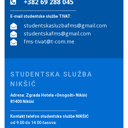
+382 69 288 045

E-mail studentske službe TIVAT:
studentskasluzbafms@gmail.com

studentskafms@gmail.com

fms-tivat@t-com.me

STUDENTSKA SLUŽBA
NIKŠIĆ
Adresa: Zgrada Hotela «Onogošt» Nikšić
81400 Nikšić
Kontakt telefon studentske službe NIKŠIĆ
od 9:00 do 14:00 časova: