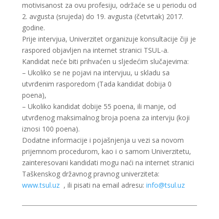
motivisanost za ovu profesiju, održaće se u periodu od
2. avgusta (srujeda) do 19. avgusta (četvrtak) 2017.
godine.
Prije intervjua, Univerzitet organizuje konsultacije čiji je
raspored objavljen na internet stranici TSUL-a.
Kandidat neće biti prihvaćen u sljedećim slučajevima:
– Ukoliko se ne pojavi na intervjuu, u skladu sa
utvrđenim rasporedom (Tada kandidat dobija 0
poena),
– Ukoliko kandidat dobije 55 poena, ili manje, od
utvrđenog maksimalnog broja poena za intervju (koji
iznosi 100 poena).
Dodatne informacije i pojašnjenja u vezi sa novom
prijemnom procedurom, kao i o samom Univerzitetu,
zainteresovani kandidati mogu naći na internet stranici
Taškenskog državnog pravnog univerziteta:
www.tsul.uz
, ili pisati na email adresu:
info@tsul.uz