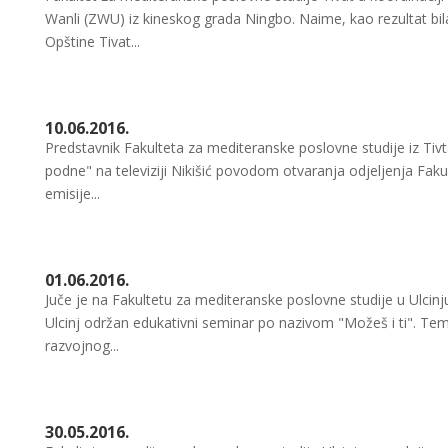
Wanli (ZWU) iz kineskog grada Ningbo. Naime, kao rezultat bi
Opštine Tivat...
10.06.2016.
Predstavnik Fakulteta za mediteranske poslovne studije iz Tivt
podne" na televiziji Nikišić povodom otvaranja odjeljenja Fak
emisije...
01.06.2016.
Juče je na Fakultetu za mediteranske poslovne studije u Ulcin
Ulcinj održan edukativni seminar po nazivom "Možeš i ti". Te
razvojnog...
30.05.2016.