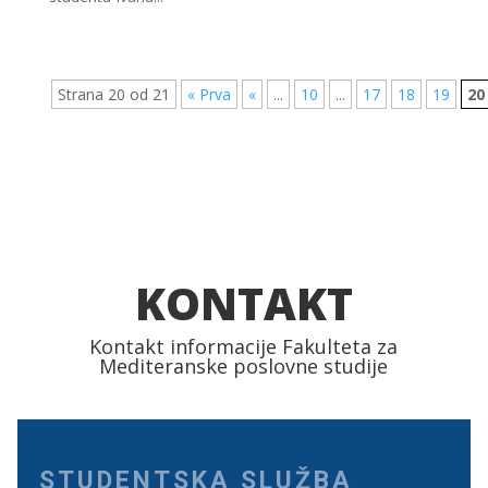
Strana 20 od 21
« Prva
«
...
10
...
17
18
19
20
KONTAKT
Kontakt informacije Fakulteta za
Mediteranske poslovne studije
STUDENTSKA SLUŽBA