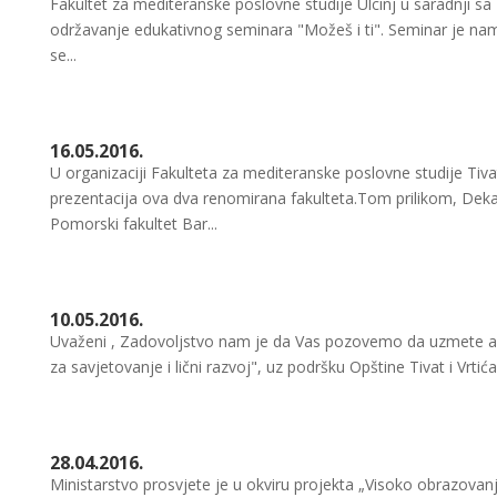
Fakultet za mediteranske poslovne studije Ulcinj u saradnji s
održavanje edukativnog seminara "Možeš i ti". Seminar je nami
se...
16.05.2016.
U organizaciji Fakulteta za mediteranske poslovne studije Tiv
prezentacija ova dva renomirana fakulteta.Tom prilikom, Deka
Pomorski fakultet Bar...
10.05.2016.
Uvaženi , Zadovoljstvo nam je da Vas pozovemo da uzmete a
za savjetovanje i lični razvoj", uz podršku Opštine Tivat i Vrtić
28.04.2016.
Ministarstvo prosvjete je u okviru projekta „Visoko obrazovanje