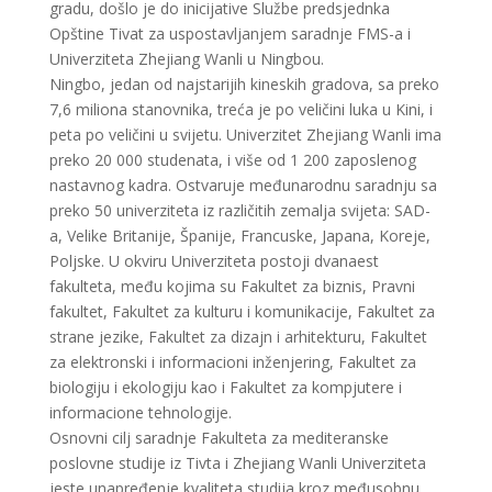
gradu, došlo je do inicijative Službe predsjednka
Opštine Tivat za uspostavljanjem saradnje FMS-a i
Univerziteta Zhejiang Wanli u Ningbou.
Ningbo, jedan od najstarijih kineskih gradova, sa preko
7,6 miliona stanovnika, treća je po veličini luka u Kini, i
peta po veličini u svijetu. Univerzitet Zhejiang Wanli ima
preko 20 000 studenata, i više od 1 200 zaposlenog
nastavnog kadra. Ostvaruje međunarodnu saradnju sa
preko 50 univerziteta iz različitih zemalja svijeta: SAD-
a, Velike Britanije, Španije, Francuske, Japana, Koreje,
Poljske. U okviru Univerziteta postoji dvanaest
fakulteta, među kojima su Fakultet za biznis, Pravni
fakultet, Fakultet za kulturu i komunikacije, Fakultet za
strane jezike, Fakultet za dizajn i arhitekturu, Fakultet
za elektronski i informacioni inženjering, Fakultet za
biologiju i ekologiju kao i Fakultet za kompjutere i
informacione tehnologije.
Osnovni cilj saradnje Fakulteta za mediteranske
poslovne studije iz Tivta i Zhejiang Wanli Univerziteta
jeste unapređenje kvaliteta studija kroz međusobnu