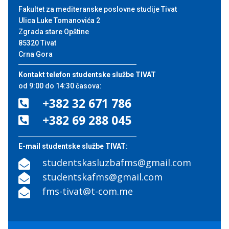
Fakultet za mediteranske poslovne studije Tivat
Ulica Luke Tomanovića 2
Zgrada stare Opštine
85320 Tivat
Crna Gora
Kontakt telefon studentske službe TIVAT
od 9:00 do 14:30 časova:
+382 32 671 786

+382 69 288 045

E-mail studentske službe TIVAT:
studentskasluzbafms@gmail.com

studentskafms@gmail.com

fms-tivat@t-com.me
