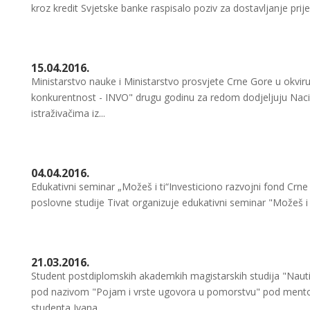
kroz kredit Svjetske banke raspisalo poziv za dostavljanje prij
15.04.2016.
Ministarstvo nauke i Ministarstvo prosvjete Crne Gore u okviru 
konkurentnost - INVO" drugu godinu za redom dodjeljuju Nacio
istraživačima iz...
04.04.2016.
Edukativni seminar „Možeš i ti“Investiciono razvojni fond Crn
poslovne studije Tivat organizuje edukativni seminar "Možeš i ti
21.03.2016.
Student postdiplomskih akademkih magistarskih studija "Nautič
pod nazivom "Pojam i vrste ugovora u pomorstvu" pod mento
studenta Ivana...