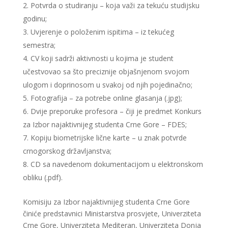
Potvrda o studiranju – koja važi za tekuću studijsku
godinu;
Uvjerenje o položenim ispitima – iz tekućeg
semestra;
CV koji sadrži aktivnosti u kojima je student
učestvovao sa što preciznije objašnjenom svojom
ulogom i doprinosom u svakoj od njih pojedinačno;
Fotografija – za potrebe online glasanja (.jpg);
Dvije preporuke profesora – čiji je predmet Konkurs
za Izbor najaktivnijeg studenta Crne Gore – FDES;
Kopiju biometrijske lične karte – u znak potvrde
crnogorskog državljanstva;
CD sa navedenom dokumentacijom u elektronskom
obliku (.pdf).
Komisiju za Izbor najaktivnijeg studenta Crne Gore
činiće predstavnici Ministarstva prosvjete, Univerziteta
Crne Gore, Univerziteta Mediteran, Univerziteta Donja