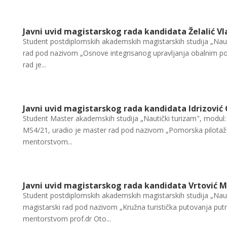
Javni uvid magistarskog rada kandidata Želalić V
Student postdiplomskih akademskih magistarskih studija „Nautič
rad pod nazivom „Osnove integrisanog upravljanja obalnim po
rad je...
Javni uvid magistarskog rada kandidata Idrizović
Student Master akademskih studija „Nautički turizam", modul: S
MS4/21, uradio je master rad pod nazivom „Pomorska pilotaža 
mentorstvom...
Javni uvid magistarskog rada kandidata Vrtović M
Student postdiplomskih akademskih magistarskih studija „Nauti
magistarski rad pod nazivom „Kružna turistička putovanja pu
mentorstvom prof.dr Oto...