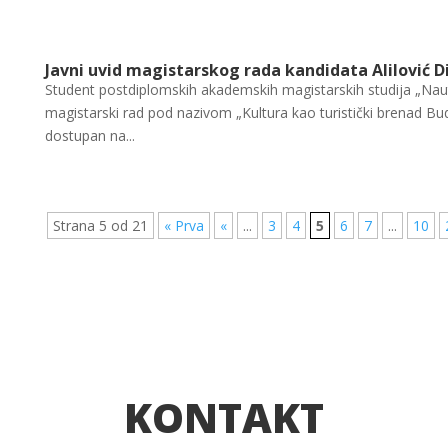
Javni uvid magistarskog rada kandidata Alilović D
Student postdiplomskih akademskih magistarskih studija „Nautič
magistarski rad pod nazivom „Kultura kao turistički brenad Bu
dostupan na...
Strana 5 od 21
« Prva
«
...
3
4
5
6
7
...
10
KONTAKT