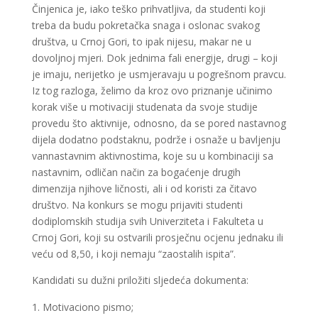
Činjenica je, iako teško prihvatljiva, da studenti koji
treba da budu pokretačka snaga i oslonac svakog
društva, u Crnoj Gori, to ipak nijesu, makar ne u
dovoljnoj mjeri. Dok jednima fali energije, drugi – koji
je imaju, nerijetko je usmjeravaju u pogrešnom pravcu.
Iz tog razloga, želimo da kroz ovo priznanje učinimo
korak više u motivaciji studenata da svoje studije
provedu što aktivnije, odnosno, da se pored nastavnog
dijela dodatno podstaknu, podrže i osnaže u bavljenju
vannastavnim aktivnostima, koje su u kombinaciji sa
nastavnim, odličan način za bogaćenje drugih
dimenzija njihove ličnosti, ali i od koristi za čitavo
društvo. Na konkurs se mogu prijaviti studenti
dodiplomskih studija svih Univerziteta i Fakulteta u
Crnoj Gori, koji su ostvarili prosječnu ocjenu jednaku ili
veću od 8,50, i koji nemaju “zaostalih ispita”.
Kandidati su dužni priložiti sljedeća dokumenta:
Motivaciono pismo;