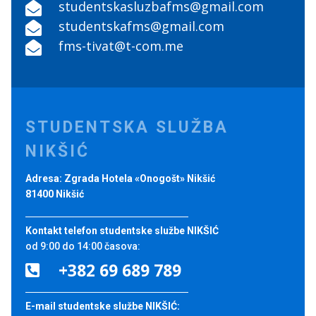
studentskasluzbafms@gmail.com

studentskafms@gmail.com

fms-tivat@t-com.me

STUDENTSKA SLUŽBA
NIKŠIĆ
Adresa: Zgrada Hotela «Onogošt» Nikšić
81400 Nikšić
Kontakt telefon studentske službe NIKŠIĆ
od 9:00 do 14:00 časova:
+382 69 689 789

E-mail studentske službe NIKŠIĆ: