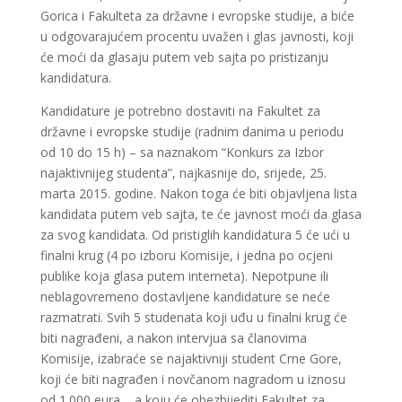
Gorica i Fakulteta za državne i evropske studije, a biće
u odgovarajućem procentu uvažen i glas javnosti, koji
će moći da glasaju putem veb sajta po pristizanju
kandidatura.
Kandidature je potrebno dostaviti na Fakultet za
državne i evropske studije (radnim danima u periodu
od 10 do 15 h) – sa naznakom “Konkurs za Izbor
najaktivnijeg studenta”, najkasnije do, srijede, 25.
marta 2015. godine. Nakon toga će biti objavljena lista
kandidata putem veb sajta, te će javnost moći da glasa
za svog kandidata. Od pristiglih kandidatura 5 će ući u
finalni krug (4 po izboru Komisije, i jedna po ocjeni
publike koja glasa putem interneta). Nepotpune ili
neblagovremeno dostavljene kandidature se neće
razmatrati. Svih 5 studenata koji uđu u finalni krug će
biti nagrađeni, a nakon intervjua sa članovima
Komisije, izabraće se najaktivniji student Crne Gore,
koji će biti nagrađen i novčanom nagradom u iznosu
od 1.000 eura, , a koju će obezbijediti Fakultet za