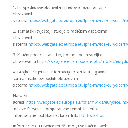
1. Eurypedia: sveobuhvatan i redovno ažuriran opis
obrazovnih
sistema
https://webgate.ec.europa.eu/fpfis/mwikis/eurydice/i
2. Tematski izvještaji: studije o različitim aspektima
obrazovnih
sistema
https://webgate.ec.europa.eu/fpfis/mwikis/eurydice/in
3. Ključni podaci: statistika, podaci i pokazatelji o
obrazovanju
https://webgate.ec.europa.eu/fpfis/mwikis/eurydi
4. Brojke i činjenice: informacije o strukturi i glavne
karakteristike evropskih obrazovnih
sistema
https://webgate.ec.europa.eu/fpfis/mwikis/eurydice/in
Na web
adresi
https://webgate.ec.europa.eu/fpfis/mwikis/eurydice/ind
nalaze Eurydice komparativne tematske, vrlo
informativne publikacije, kao i link:
EU Bookshop
Informacije o Eurydice mreži mogu se naći na web