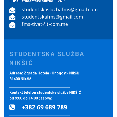
E-mail studentske službe TIVAT:
studentskasluzbafms@gmail.com

studentskafms@gmail.com

fms-tivat@t-com.me

STUDENTSKA SLUŽBA
NIKŠIĆ
Adresa: Zgrada Hotela «Onogošt» Nikšić
81400 Nikšić
Kontakt telefon studentske službe NIKŠIĆ
od 9:00 do 14:00 časova:
+382 69 689 789
