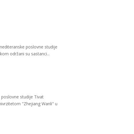
 mediteranske poslovne studije
ikom održani su sastanci...
poslovne studije Tivat
ivrzitetom "Zhejiang Wanli" u