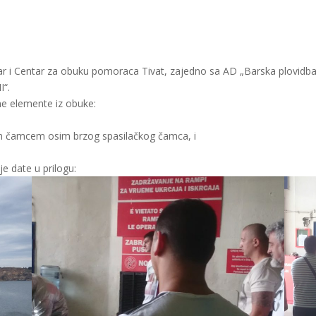
i Centar za obuku pomoraca Tivat, zajedno sa AD „Barska plovidba“ or
I“.
ne elemente iz obuke:
m čamcem osim brzog spasilačkog čamca, i
e date u prilogu: