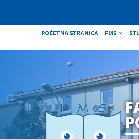
POČETNA STRANICA
FMS
STU
F
P