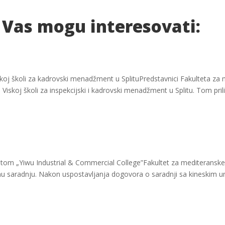
 Vas mogu interesovati:
koj školi za kadrovski menadžment u SplituPredstavnici Fakulteta za
i Viskoj školi za inspekcijski i kadrovski menadžment u Splitu. Tom pril
etom „Yiwu Industrial & Commercial College”Fakultet za mediteranske 
 saradnju. Nakon uspostavljanja dogovora o saradnji sa kineskim un