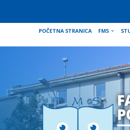
POČETNA STRANICA
FMS
STU
F
P