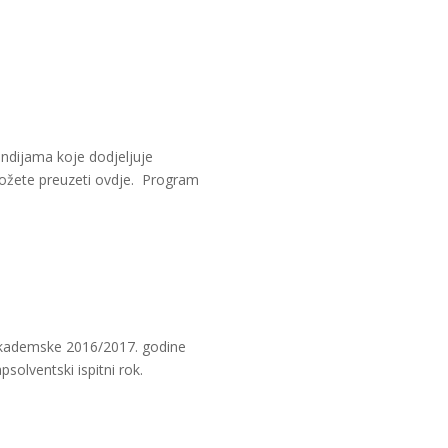
endijama koje dodjeljuje
 možete preuzeti ovdje. Program
r akademske 2016/2017. godine
solventski ispitni rok.