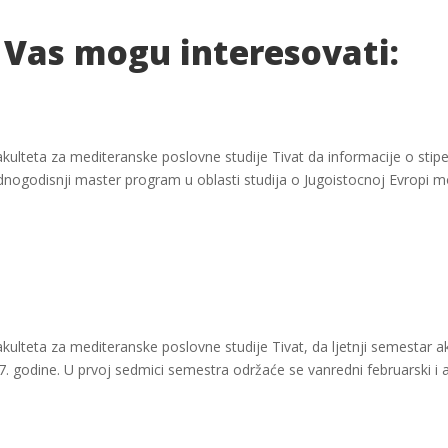
 Vas mogu interesovati:
akulteta za mediteranske poslovne studije Tivat da informacije o stip
 jednogodisnji master program u oblasti studija o Jugoistocnoj Evropi
akulteta za mediteranske poslovne studije Tivat, da ljetnji semesta
. godine. U prvoj sedmici semestra održaće se vanredni februarski i ap