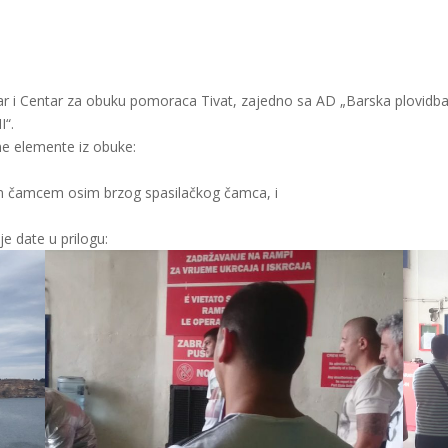
i Centar za obuku pomoraca Tivat, zajedno sa AD „Barska plovidba“ or
I“.
ne elemente iz obuke:
m čamcem osim brzog spasilačkog čamca, i
e date u prilogu: