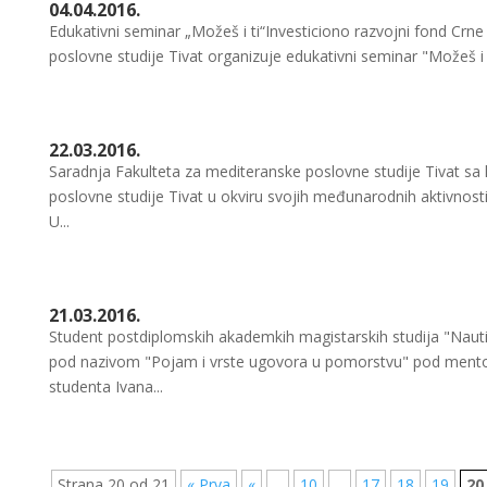
04.04.2016.
Edukativni seminar „Možeš i ti“Investiciono razvojni fond Crn
poslovne studije Tivat organizuje edukativni seminar "Možeš i ti
22.03.2016.
Saradnja Fakulteta za mediteranske poslovne studije Tivat sa
poslovne studije Tivat u okviru svojih međunarodnih aktivnosti
U...
21.03.2016.
Student postdiplomskih akademkih magistarskih studija "Nautič
pod nazivom "Pojam i vrste ugovora u pomorstvu" pod mento
studenta Ivana...
Strana 20 od 21
« Prva
«
...
10
...
17
18
19
20