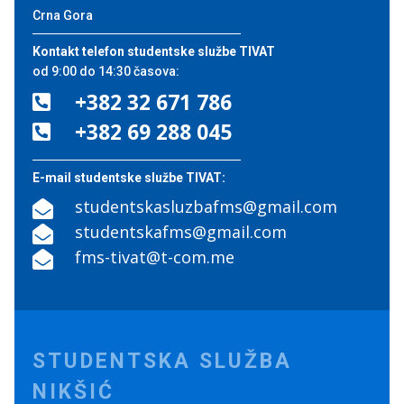
Crna Gora
Kontakt telefon studentske službe TIVAT
od 9:00 do 14:30 časova:
+382 32 671 786

+382 69 288 045

E-mail studentske službe TIVAT:
studentskasluzbafms@gmail.com

studentskafms@gmail.com

fms-tivat@t-com.me

STUDENTSKA SLUŽBA
NIKŠIĆ