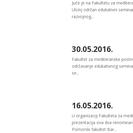
Juče je na Fakultetu za mediter
Ulcinj održan edukativni semin
razvojnog...
30.05.2016.
Fakultet za mediteranske poslov
održavanje edukativnog seminara
se...
16.05.2016.
U organizaciji Fakulteta za med
prezentacija ova dva renomirana
Pomorski fakultet Bar...