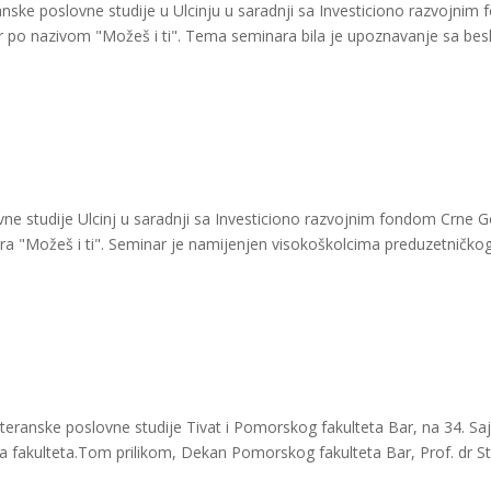
anske poslovne studije u Ulcinju u saradnji sa Investiciono razvojni
ar po nazivom "Možeš i ti". Tema seminara bila je upoznavanje sa be
ne studije Ulcinj u saradnji sa Investiciono razvojnim fondom Crne G
 "Možeš i ti". Seminar je namijenjen visokoškolcima preduzetničkog d
iteranske poslovne studije Tivat i Pomorskog fakulteta Bar, na 34. S
 fakulteta.Tom prilikom, Dekan Pomorskog fakulteta Bar, Prof. dr St