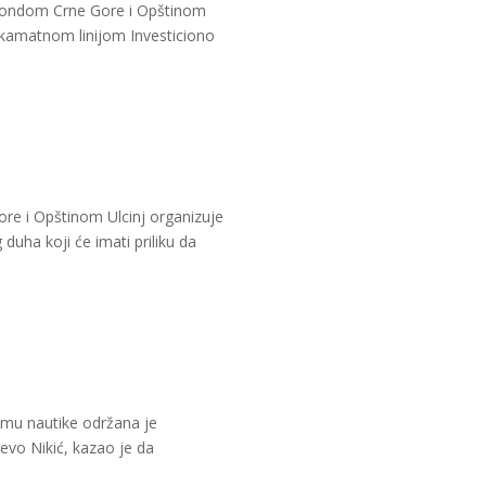
m fondom Crne Gore i Opštinom
skamatnom linijom Investiciono
ore i Opštinom Ulcinj organizuje
uha koji će imati priliku da
ajmu nautike održana je
evo Nikić, kazao je da