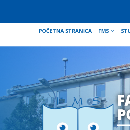
POČETNA STRANICA
FMS
STU
F
P