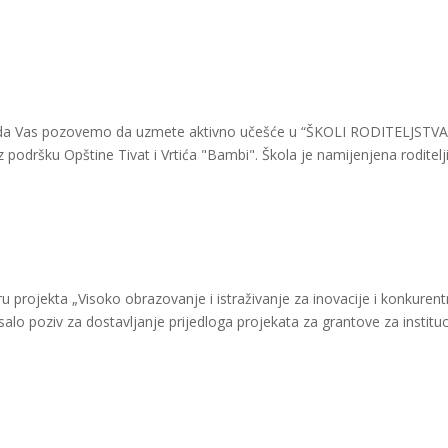
 da Vas pozovemo da uzmete aktivno učešće u “ŠKOLI RODITELJSTVA”
uz podršku Opštine Tivat i Vrtića "Bambi". Škola je namijenjena roditelj
ru projekta „Visoko obrazovanje i istraživanje za inovacije i konkurent
salo poziv za dostavljanje prijedloga projekata za grantove za institu