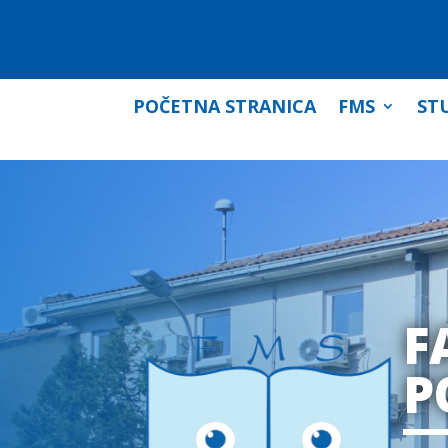
POČETNA STRANICA
FMS
STU
F
P