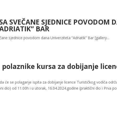
 SA SVEČANE SJEDNICE POVODOM 
ADRIATIK” BAR
čane sjednice povodom dana Univerziteta “Adriatik” Bar [gallery...
 polaznike kursa za dobijanje licen
 će se polaganje ispita za dobijanje licence Turističkog vodiča održa
ni dio) od 11.00h i u utorak, 16.04.2024.godine (praktični dio i Prva