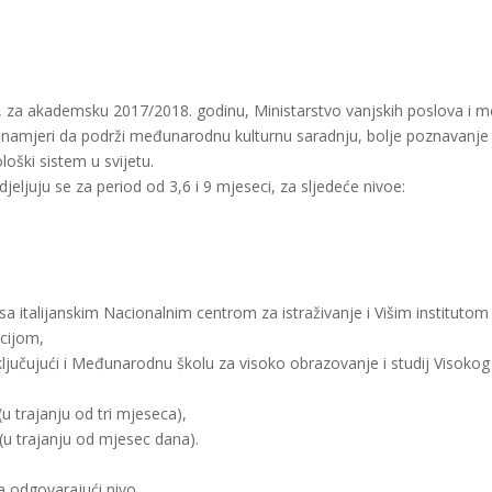
za akademsku 2017/2018. godinu, Ministarstvo vanjskih poslova i među
amjeri da podrži međunarodnu kulturnu saradnju, bolje poznavanje ita
loški sistem u svijetu.
eljuju se za period od 3,6 i 9 mjeseci, za sljedeće nivoe:
 sa italijanskim Nacionalnim centrom za istraživanje i Višim institut
ucijom,
ključujući i Međunarodnu školu za visoko obrazovanje i studij Visokog i
(u trajanju od tri mjeseca),
 (u trajanju od mjesec dana).
 odgovarajući nivo,