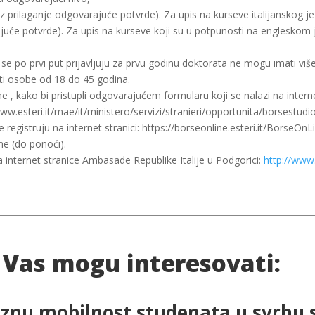
z prilaganje odgovarajuće potvrde). Za upis na kurseve italijanskog jez
juće potvrde). Za upis na kurseve koji su u potpunosti na engleskom 
 se po prvi put prijavljuju za prvu godinu doktorata ne mogu imati v
ti osobe od 18 do 45 godina.
ne , kako bi pristupli odgovarajućem formularu koji se nalazi na interne
w.esteri.it/mae/it/ministero/servizi/stranieri/opportunita/borsestudio
 registruju na internet stranici: https://borseonline.esteri.it/BorseOnL
ne (do ponoći).
 internet stranice Ambasade Republike Italije u Podgorici:
http://www
 Vas mogu interesovati:
znu mobilnost studenata u svrhu 