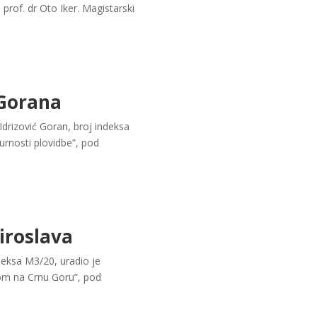
of. dr Oto Iker. Magistarski
 Gorana
Idrizović Goran, broj indeksa
rnosti plovidbe”, pod
iroslava
deksa M3/20, uradio je
tom na Crnu Goru”, pod