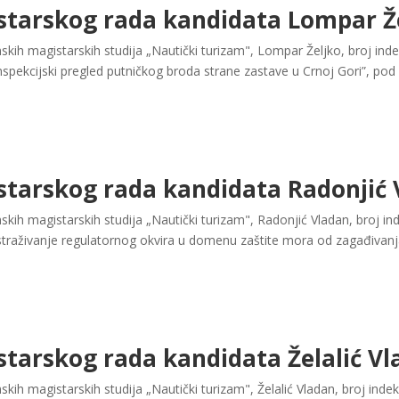
starskog rada kandidata Lompar Ž
ih magistarskih studija „Nautički turizam", Lompar Željko, broj ind
spekcijski pregled putničkog broda strane zastave u Crnoj Gori”, po
starskog rada kandidata Radonjić
ih magistarskih studija „Nautički turizam", Radonjić Vladan, broj in
straživanje regulatornog okvira u domenu zaštite mora od zagađivanj
starskog rada kandidata Želalić V
ih magistarskih studija „Nautički turizam", Želalić Vladan, broj inde