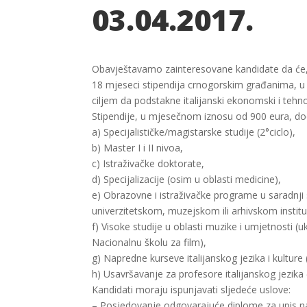
03.04.2017.
Obavještavamo zainteresovane kandidate da će, 
18 mjeseci stipendija crnogorskim građanima, u n
ciljem da podstakne italijanski ekonomski i tehno
Stipendije, u mjesečnom iznosu od 900 eura, dodj
a) Specijalističke/magistarske studije (2°ciclo),
b) Master I i II nivoa,
c) Istraživačke doktorate,
d) Specijalizacije (osim u oblasti medicine),
e) Obrazovne i istraživačke programe u saradnji
univerzitetskom, muzejskom ili arhivskom instit
f) Visoke studije u oblasti muzike i umjetnosti (u
Nacionalnu školu za film),
g) Napredne kurseve italijanskog jezika i kulture 
h) Usavršavanje za profesore italijanskog jezika
Kandidati moraju ispunjavati sljedeće uslove:
– Posjedovanje odgovarajuće diplome za upis na