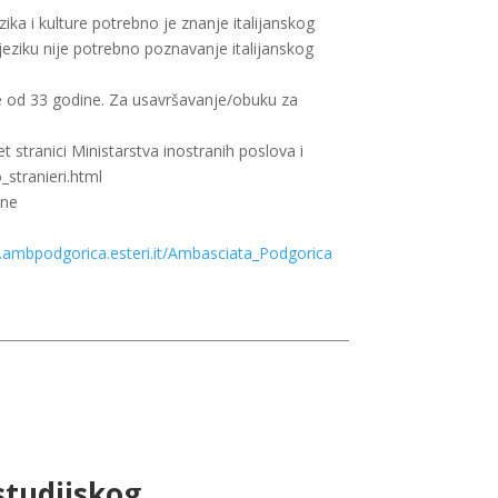
ika i kulture potrebno je znanje italijanskog
jeziku nije potrebno poznavanje italijanskog
iše od 33 godine. Za usavršavanje/obuku za
t stranici Ministarstva inostranih poslova i
_stranieri.html
ine
.ambpodgorica.esteri.it/Ambasciata_Podgorica
studijskog