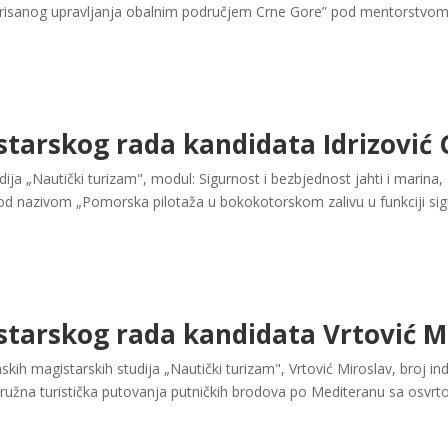
isanog upravljanja obalnim područjem Crne Gore” pod mentorstvom pr
starskog rada kandidata Idrizović
ja „Nautički turizam", modul: Sigurnost i bezbjednost jahti i marina, 
od nazivom „Pomorska pilotaža u bokokotorskom zalivu u funkciji sigu
starskog rada kandidata Vrtović M
ih magistarskih studija „Nautički turizam", Vrtović Miroslav, broj in
ružna turistička putovanja putničkih brodova po Mediteranu sa osvr