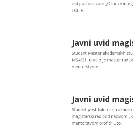
rad pod nazivom „Osnove integr
rad je...
Javni uvid magi
Student Master akademskih studi
MS4/21, uradio je master rad p
mentorstvom...
Javni uvid magi
Student postdiplomskih akademsk
magistarski rad pod nazivom „K
mentorstvom prof.dr Oto...